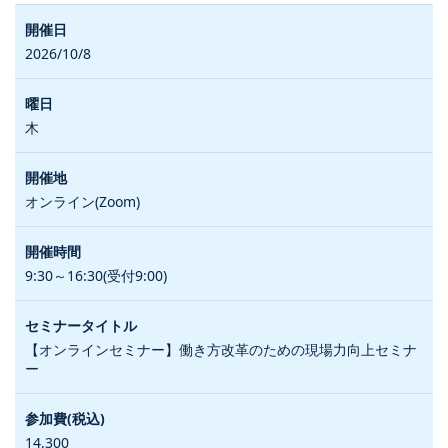
2026/10/8
木
オンライン(Zoom)
9:30～16:30(受付9:00)
【オンラインセミナー】働き方改革のための現場力向上セミナ
ー
14,300