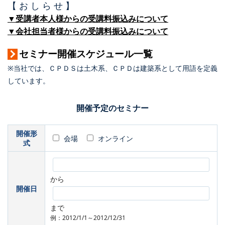
【 お し ら せ 】
▼受講者本人様からの受講料振込みについて
▼会社担当者様からの受講料振込みについて
セミナー開催スケジュール一覧
※当社では、ＣＰＤＳは土木系、ＣＰＤは建築系として用語を定義
しています。
開催予定のセミナー
開催形
会場
オンライン
式
から
開催日
まで
例：2012/1/1～2012/12/31