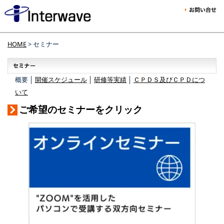
HOME
> セミナー
概要 │
開催スケジュール
│
研修等実績
│
ＣＰＤＳ及びＣＰＤにつ
いて
ご希望のセミナーをクリック