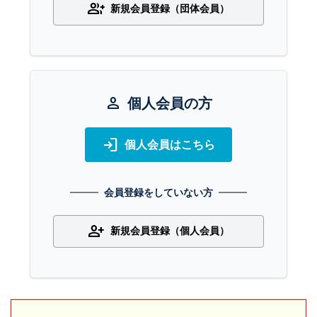
group_add
新規会員登録（団体会員）
person
個人会員の方
login
個人会員はこちら
会員登録をしていない方
person_add
新規会員登録（個人会員）