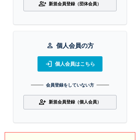
group_add
新規会員登録（団体会員）
person
個人会員の方
login
個人会員はこちら
会員登録をしていない方
person_add
新規会員登録（個人会員）