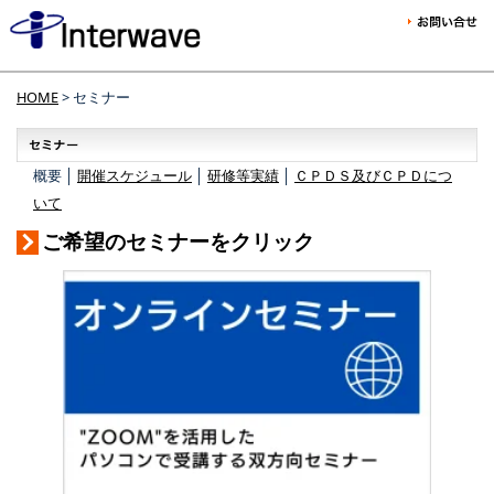
HOME
> セミナー
概要 │
開催スケジュール
│
研修等実績
│
ＣＰＤＳ及びＣＰＤにつ
いて
ご希望のセミナーをクリック