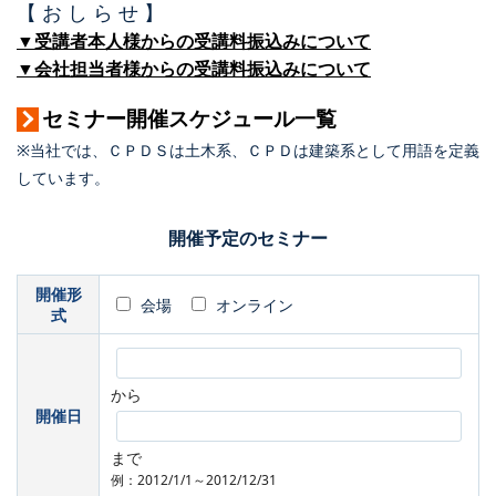
【 お し ら せ 】
▼受講者本人様からの受講料振込みについて
▼会社担当者様からの受講料振込みについて
セミナー開催スケジュール一覧
※当社では、ＣＰＤＳは土木系、ＣＰＤは建築系として用語を定義
しています。
開催予定のセミナー
開催形
会場
オンライン
式
から
開催日
まで
例：2012/1/1～2012/12/31