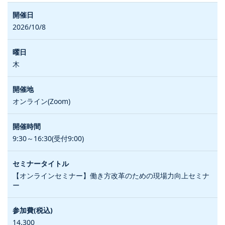
2026/10/8
木
オンライン(Zoom)
9:30～16:30(受付9:00)
【オンラインセミナー】働き方改革のための現場力向上セミナ
ー
14,300