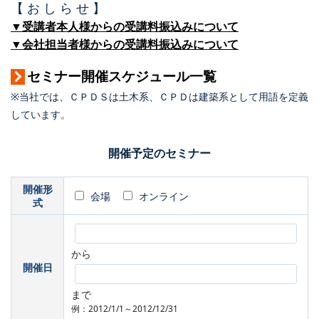
【 お し ら せ 】
▼受講者本人様からの受講料振込みについて
▼会社担当者様からの受講料振込みについて
セミナー開催スケジュール一覧
※当社では、ＣＰＤＳは土木系、ＣＰＤは建築系として用語を定義
しています。
開催予定のセミナー
開催形
会場
オンライン
式
から
開催日
まで
例：2012/1/1～2012/12/31