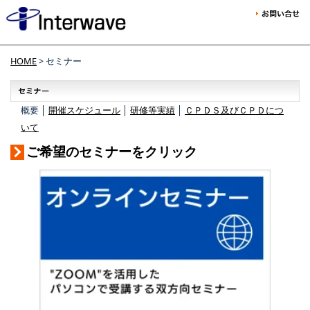
HOME
> セミナー
概要 │
開催スケジュール
│
研修等実績
│
ＣＰＤＳ及びＣＰＤにつ
いて
ご希望のセミナーをクリック