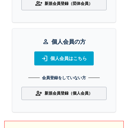
group_add
新規会員登録（団体会員）
person
個人会員の方
login
個人会員はこちら
会員登録をしていない方
person_add
新規会員登録（個人会員）