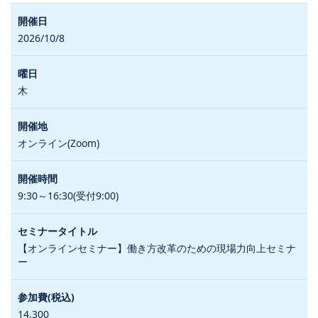
2026/10/8
木
オンライン(Zoom)
9:30～16:30(受付9:00)
【オンラインセミナー】働き方改革のための現場力向上セミナ
ー
14,300