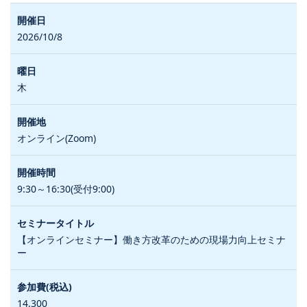
2026/10/8
木
オンライン(Zoom)
9:30～16:30(受付9:00)
【オンラインセミナー】働き方改革のための現場力向上セミナ
ー
14,300