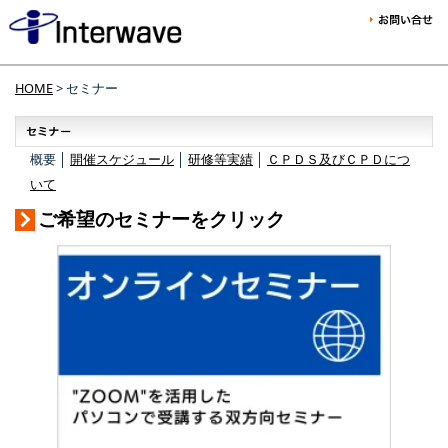
HOME
> セミナー
概要 │
開催スケジュール
│
研修等実績
│
ＣＰＤＳ及びＣＰＤにつ
いて
ご希望のセミナーをクリック