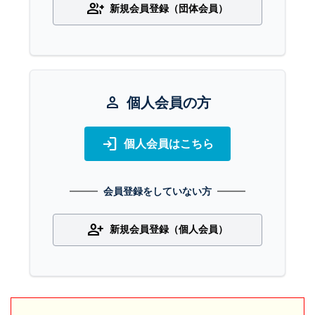
group_add
新規会員登録（団体会員）
person
個人会員の方
login
個人会員はこちら
会員登録をしていない方
person_add
新規会員登録（個人会員）