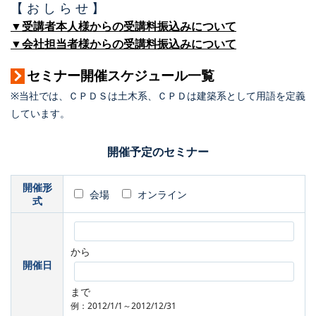
【 お し ら せ 】
▼受講者本人様からの受講料振込みについて
▼会社担当者様からの受講料振込みについて
セミナー開催スケジュール一覧
※当社では、ＣＰＤＳは土木系、ＣＰＤは建築系として用語を定義
しています。
開催予定のセミナー
開催形
会場
オンライン
式
から
開催日
まで
例：2012/1/1～2012/12/31