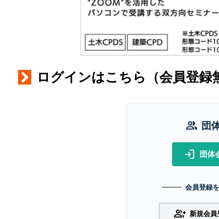
ログインはこちら（会員登録
group
団
login
団体
会員登録
group_add
新規会員