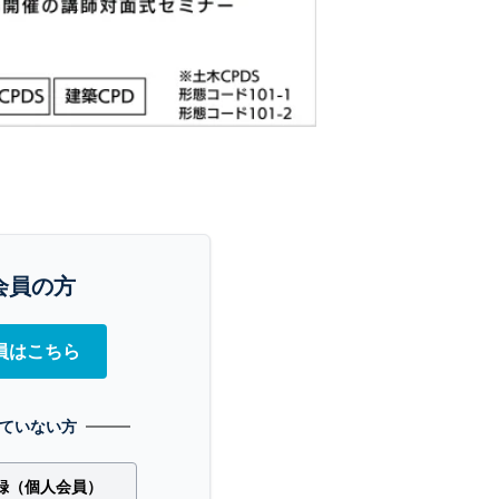
会員の方
員はこちら
ていない方
録（個人会員）