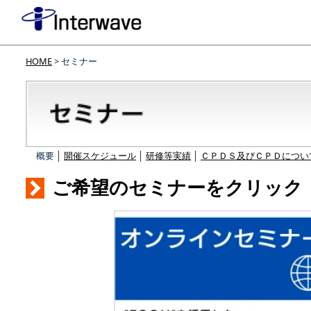
HOME
> セミナー
概要 │
開催スケジュール
│
研修等実績
│
ＣＰＤＳ及びＣＰＤについ
ご希望のセミナーをクリック