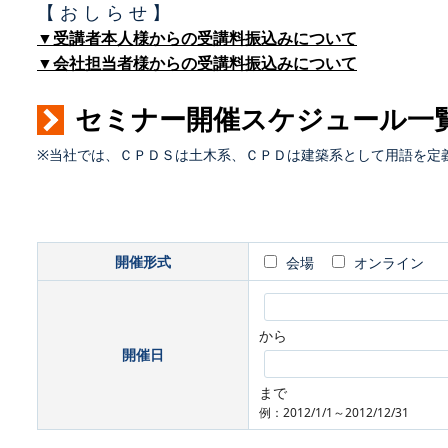
【 お し ら せ 】
▼受講者本人様からの受講料振込みについて
▼会社担当者様からの受講料振込みについて
セミナー開催スケジュール一
※当社では、ＣＰＤＳは土木系、ＣＰＤは建築系として用語を定
開催形式
会場
オンライン
から
開催日
まで
例：2012/1/1～2012/12/31