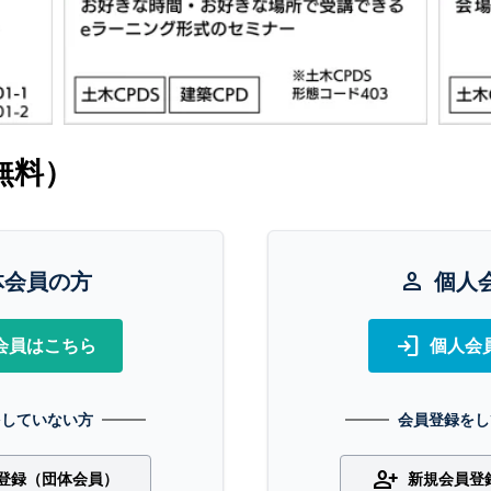
無料）
体会員の方
person
個人
login
会員はこちら
個人会
をしていない方
会員登録をし
person_add
登録（団体会員）
新規会員登