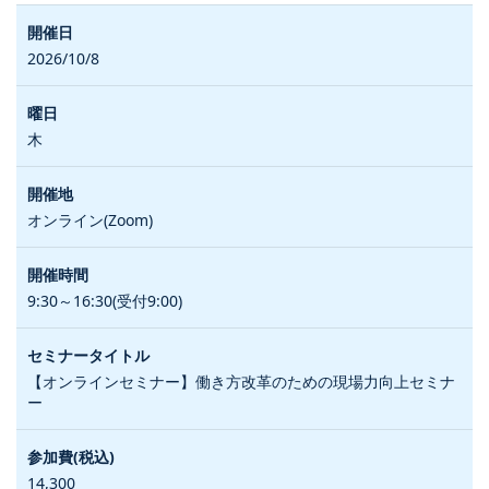
2026/10/8
木
オンライン(Zoom)
9:30～16:30(受付9:00)
【オンラインセミナー】働き方改革のための現場力向上セミナ
ー
14,300