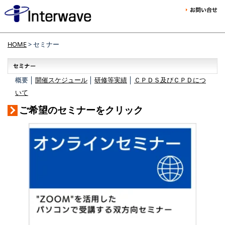
HOME
> セミナー
概要 │
開催スケジュール
│
研修等実績
│
ＣＰＤＳ及びＣＰＤにつ
いて
ご希望のセミナーをクリック