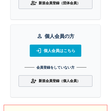
group_add
新規会員登録（団体会員）
person
個人会員の方
login
個人会員はこちら
会員登録をしていない方
person_add
新規会員登録（個人会員）