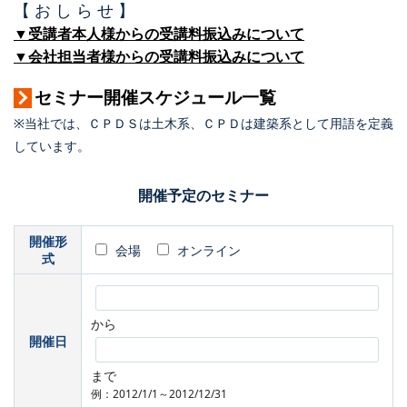
【 お し ら せ 】
▼受講者本人様からの受講料振込みについて
▼会社担当者様からの受講料振込みについて
セミナー開催スケジュール一覧
※当社では、ＣＰＤＳは土木系、ＣＰＤは建築系として用語を定義
しています。
開催予定のセミナー
開催形
会場
オンライン
式
から
開催日
まで
例：2012/1/1～2012/12/31