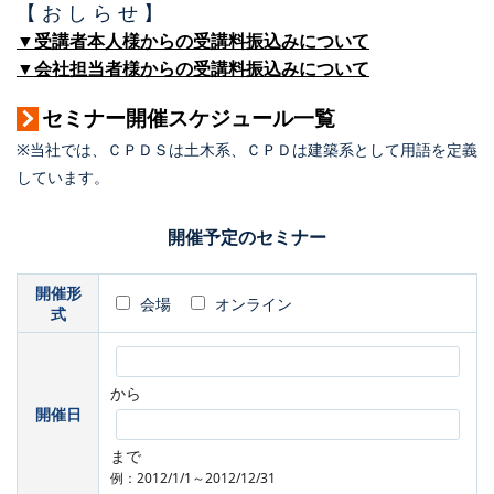
【 お し ら せ 】
▼受講者本人様からの受講料振込みについて
▼会社担当者様からの受講料振込みについて
セミナー開催スケジュール一覧
※当社では、ＣＰＤＳは土木系、ＣＰＤは建築系として用語を定義
しています。
開催予定のセミナー
開催形
会場
オンライン
式
から
開催日
まで
例：2012/1/1～2012/12/31