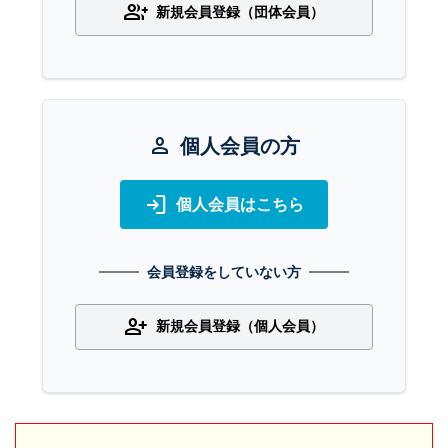
group_add
新規会員登録（団体会員）
person
個人会員の方
login
個人会員はこちら
会員登録をしていない方
person_add
新規会員登録（個人会員）