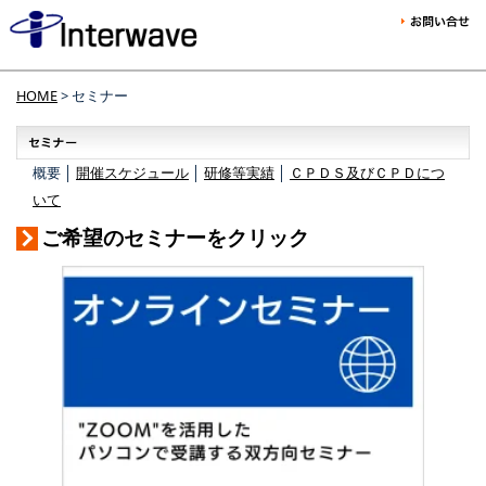
HOME
> セミナー
概要 │
開催スケジュール
│
研修等実績
│
ＣＰＤＳ及びＣＰＤにつ
いて
ご希望のセミナーをクリック