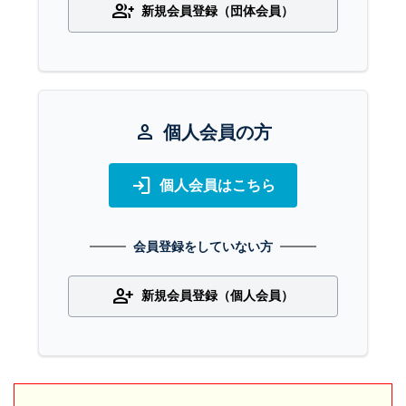
group_add
新規会員登録（団体会員）
person
個人会員の方
login
個人会員はこちら
会員登録をしていない方
person_add
新規会員登録（個人会員）