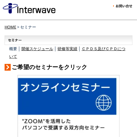
HOME
> セミナー
概要 │
開催スケジュール
│
研修等実績
│
ＣＰＤＳ及びＣＰＤにつ
いて
ご希望のセミナーをクリック