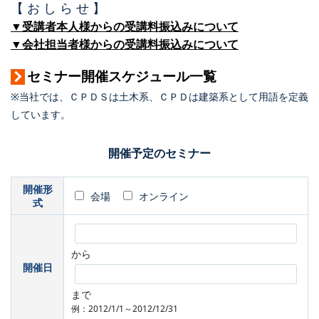
【 お し ら せ 】
▼受講者本人様からの受講料振込みについて
▼会社担当者様からの受講料振込みについて
セミナー開催スケジュール一覧
※当社では、ＣＰＤＳは土木系、ＣＰＤは建築系として用語を定義
しています。
開催予定のセミナー
開催形
会場
オンライン
式
から
開催日
まで
例：2012/1/1～2012/12/31