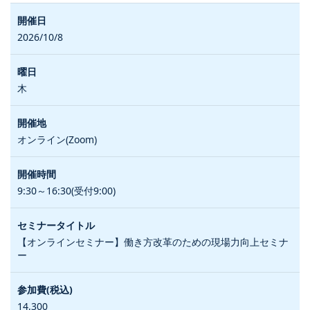
2026/10/8
木
オンライン(Zoom)
9:30～16:30(受付9:00)
【オンラインセミナー】働き方改革のための現場力向上セミナ
ー
14,300