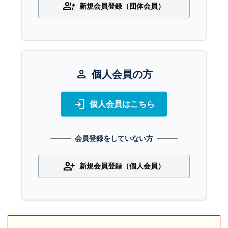
group_add
新規会員登録（団体会員）
person
個人会員の方
login
個人会員はこちら
会員登録をしていない方
person_add
新規会員登録（個人会員）