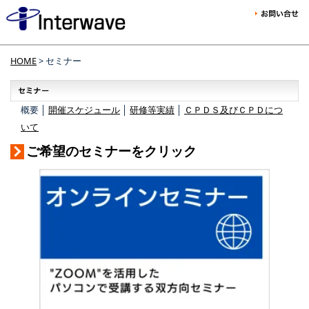
HOME
> セミナー
概要 │
開催スケジュール
│
研修等実績
│
ＣＰＤＳ及びＣＰＤにつ
いて
ご希望のセミナーをクリック