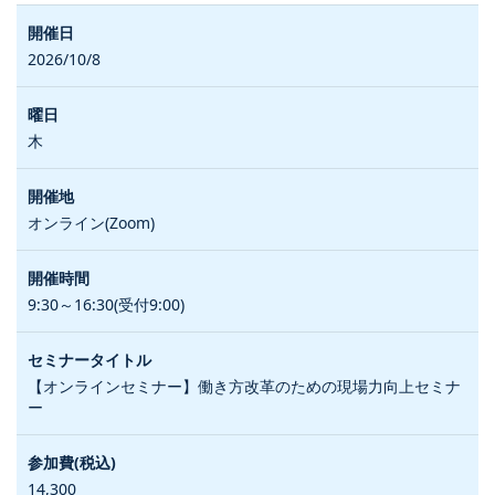
2026/10/8
木
オンライン(Zoom)
9:30～16:30(受付9:00)
【オンラインセミナー】働き方改革のための現場力向上セミナ
ー
14,300