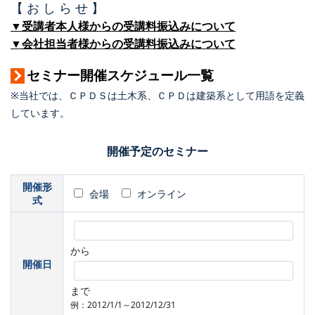
【 お し ら せ 】
▼受講者本人様からの受講料振込みについて
▼会社担当者様からの受講料振込みについて
セミナー開催スケジュール一覧
※当社では、ＣＰＤＳは土木系、ＣＰＤは建築系として用語を定義
しています。
開催予定のセミナー
開催形
会場
オンライン
式
から
開催日
まで
例：2012/1/1～2012/12/31