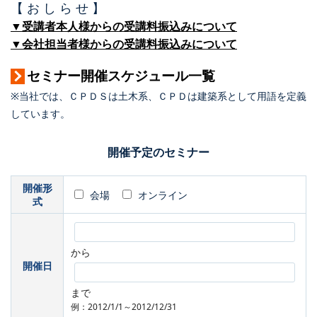
【 お し ら せ 】
▼受講者本人様からの受講料振込みについて
▼会社担当者様からの受講料振込みについて
セミナー開催スケジュール一覧
※当社では、ＣＰＤＳは土木系、ＣＰＤは建築系として用語を定義
しています。
開催予定のセミナー
開催形
会場
オンライン
式
から
開催日
まで
例：2012/1/1～2012/12/31