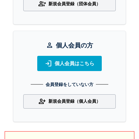
group_add
新規会員登録（団体会員）
person
個人会員の方
login
個人会員はこちら
会員登録をしていない方
person_add
新規会員登録（個人会員）