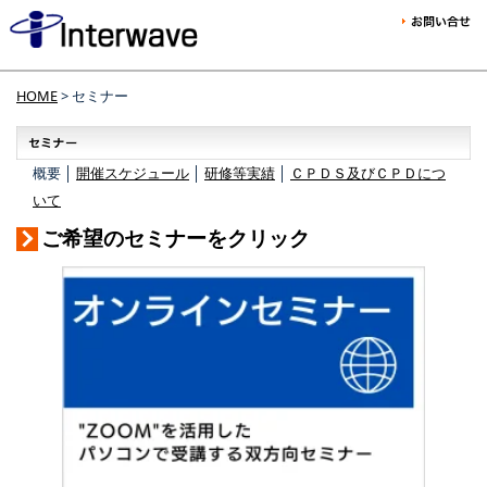
HOME
> セミナー
概要 │
開催スケジュール
│
研修等実績
│
ＣＰＤＳ及びＣＰＤにつ
いて
ご希望のセミナーをクリック