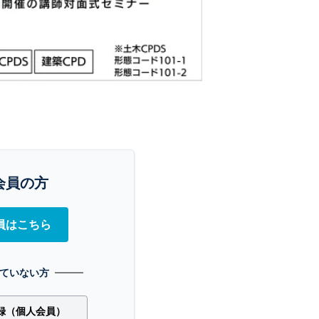
会員の方
員はこちら
ていない方
録（個人会員）