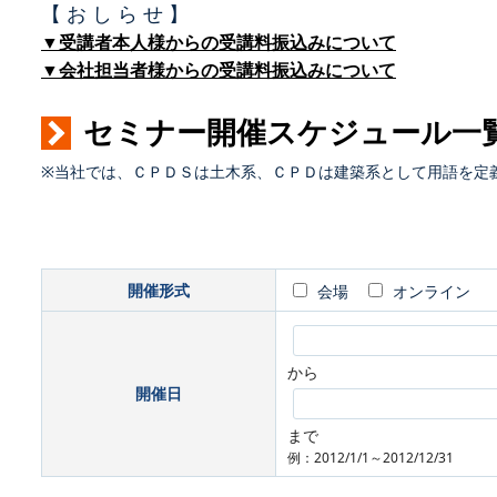
【 お し ら せ 】
▼受講者本人様からの受講料振込みについて
▼会社担当者様からの受講料振込みについて
セミナー開催スケジュール一
※当社では、ＣＰＤＳは土木系、ＣＰＤは建築系として用語を定
開催形式
会場
オンライン
から
開催日
まで
例：2012/1/1～2012/12/31