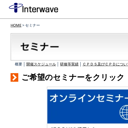
HOME
> セミナー
概要 │
開催スケジュール
│
研修等実績
│
ＣＰＤＳ及びＣＰＤについ
ご希望のセミナーをクリック