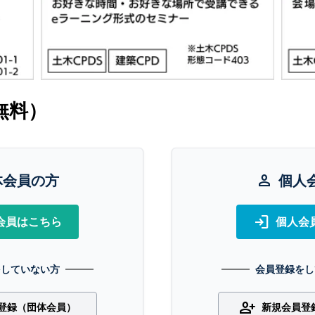
無料）
体会員の方
person
個人
login
会員はこちら
個人会
をしていない方
会員登録をし
person_add
登録（団体会員）
新規会員登