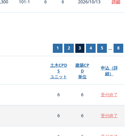
,300
101-1
6
6
2026/10/13
詳細
1
2
3
4
5
8
...
土木CPD
建築CP
申込（詳
S
D
細）
ユニット
単位
6
6
受付終了
6
6
受付終了