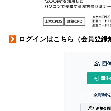
ログインはこちら（会員登録
group
団
login
団体
会員登録
group_add
新規会員