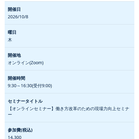
2026/10/8
木
オンライン(Zoom)
9:30～16:30(受付9:00)
【オンラインセミナー】働き方改革のための現場力向上セミナ
ー
14,300