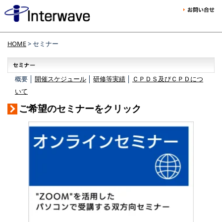
HOME
> セミナー
概要 │
開催スケジュール
│
研修等実績
│
ＣＰＤＳ及びＣＰＤにつ
いて
ご希望のセミナーをクリック