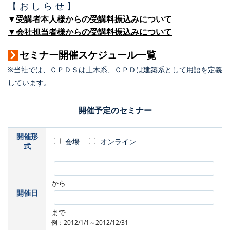
【 お し ら せ 】
▼受講者本人様からの受講料振込みについて
▼会社担当者様からの受講料振込みについて
セミナー開催スケジュール一覧
※当社では、ＣＰＤＳは土木系、ＣＰＤは建築系として用語を定義
しています。
開催予定のセミナー
開催形
会場
オンライン
式
から
開催日
まで
例：2012/1/1～2012/12/31