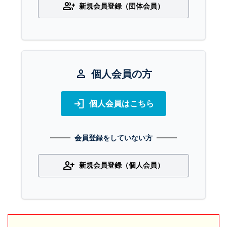
group_add
新規会員登録（団体会員）
person
個人会員の方
login
個人会員はこちら
会員登録をしていない方
person_add
新規会員登録（個人会員）