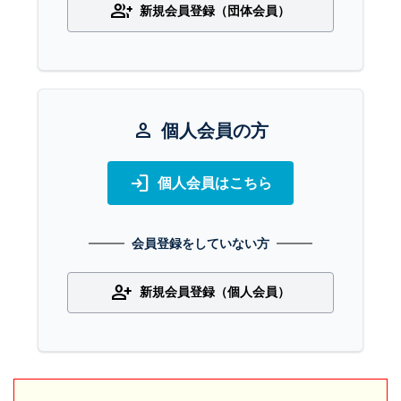
group_add
新規会員登録（団体会員）
person
個人会員の方
login
個人会員はこちら
会員登録をしていない方
person_add
新規会員登録（個人会員）