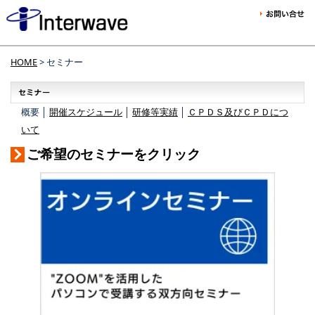
HOME
> セミナー
概要 │
開催スケジュール
│
研修等実績
│
ＣＰＤＳ及びＣＰＤにつ
いて
ご希望のセミナーをクリック