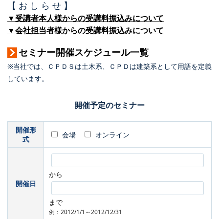
【 お し ら せ 】
▼受講者本人様からの受講料振込みについて
▼会社担当者様からの受講料振込みについて
セミナー開催スケジュール一覧
※当社では、ＣＰＤＳは土木系、ＣＰＤは建築系として用語を定義
しています。
開催予定のセミナー
開催形
会場
オンライン
式
から
開催日
まで
例：2012/1/1～2012/12/31