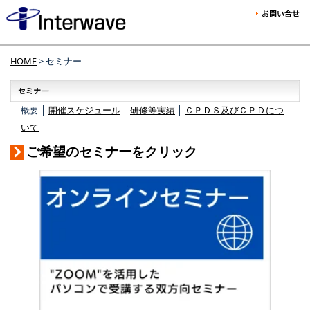
HOME
> セミナー
概要 │
開催スケジュール
│
研修等実績
│
ＣＰＤＳ及びＣＰＤにつ
いて
ご希望のセミナーをクリック