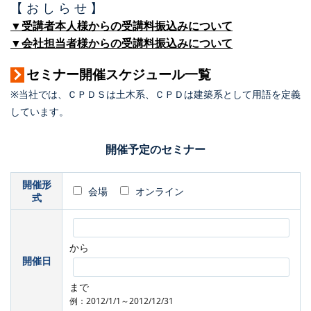
【 お し ら せ 】
▼受講者本人様からの受講料振込みについて
▼会社担当者様からの受講料振込みについて
セミナー開催スケジュール一覧
※当社では、ＣＰＤＳは土木系、ＣＰＤは建築系として用語を定義
しています。
開催予定のセミナー
開催形
会場
オンライン
式
から
開催日
まで
例：2012/1/1～2012/12/31