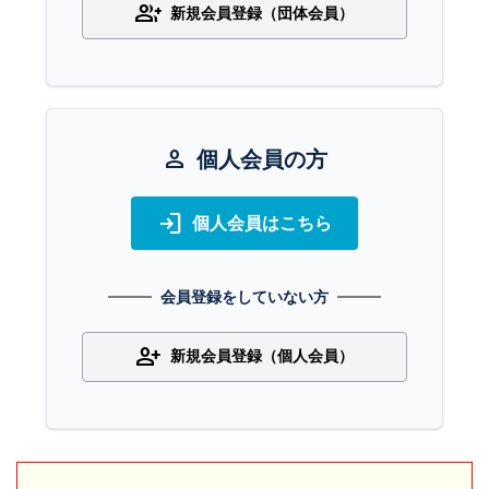
group_add
新規会員登録（団体会員）
person
個人会員の方
login
個人会員はこちら
会員登録をしていない方
person_add
新規会員登録（個人会員）