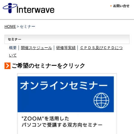
HOME
> セミナー
概要 │
開催スケジュール
│
研修等実績
│
ＣＰＤＳ及びＣＰＤにつ
いて
ご希望のセミナーをクリック