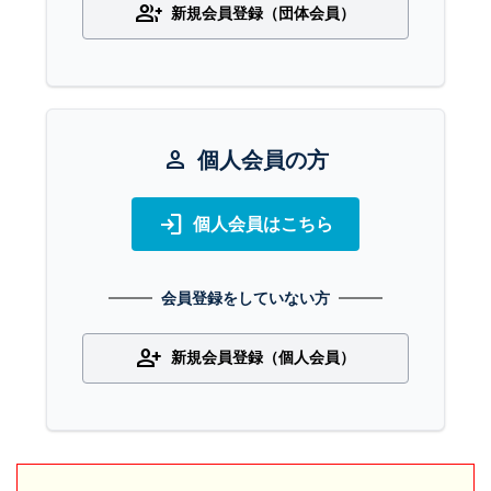
group_add
新規会員登録（団体会員）
person
個人会員の方
login
個人会員はこちら
会員登録をしていない方
person_add
新規会員登録（個人会員）