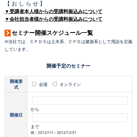
【 お し ら せ 】
▼受講者本人様からの受講料振込みについて
▼会社担当者様からの受講料振込みについて
セミナー開催スケジュール一覧
※当社では、ＣＰＤＳは土木系、ＣＰＤは建築系として用語を定義
しています。
開催予定のセミナー
開催形
会場
オンライン
式
から
開催日
まで
例：2012/1/1～2012/12/31