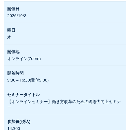
2026/10/8
木
オンライン(Zoom)
9:30～16:30(受付9:00)
【オンラインセミナー】働き方改革のための現場力向上セミナ
ー
14,300