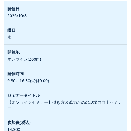
2026/10/8
木
オンライン(Zoom)
9:30～16:30(受付9:00)
【オンラインセミナー】働き方改革のための現場力向上セミナ
ー
14,300