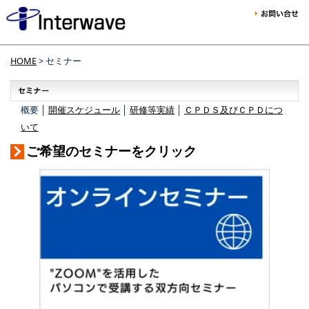
HOME
> セミナー
概要 │
開催スケジュール
│
研修等実績
│
ＣＰＤＳ及びＣＰＤにつ
いて
ご希望のセミナーをクリック