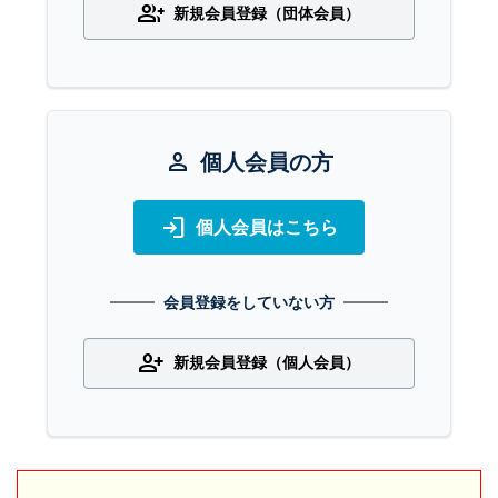
group_add
新規会員登録（団体会員）
person
個人会員の方
login
個人会員はこちら
会員登録をしていない方
person_add
新規会員登録（個人会員）