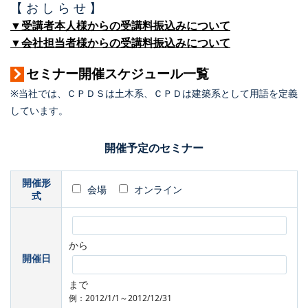
【 お し ら せ 】
▼受講者本人様からの受講料振込みについて
▼会社担当者様からの受講料振込みについて
セミナー開催スケジュール一覧
※当社では、ＣＰＤＳは土木系、ＣＰＤは建築系として用語を定義
しています。
開催予定のセミナー
開催形
会場
オンライン
式
から
開催日
まで
例：2012/1/1～2012/12/31