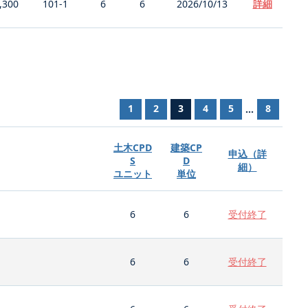
,300
101-1
6
6
2026/10/13
詳細
1
2
3
4
5
8
...
土木CPD
建築CP
申込（詳
S
D
細）
ユニット
単位
6
6
受付終了
6
6
受付終了