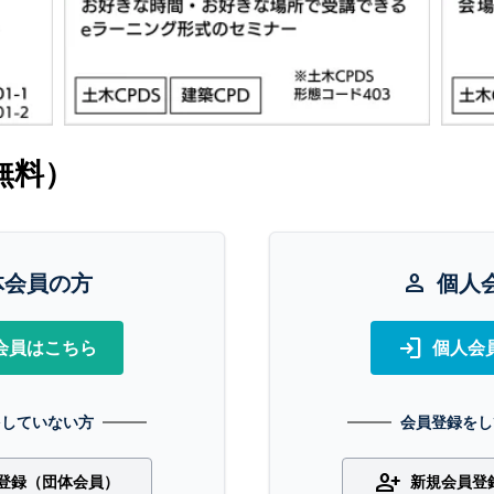
無料）
体会員の方
person
個人
login
会員はこちら
個人会
をしていない方
会員登録をし
person_add
登録（団体会員）
新規会員登