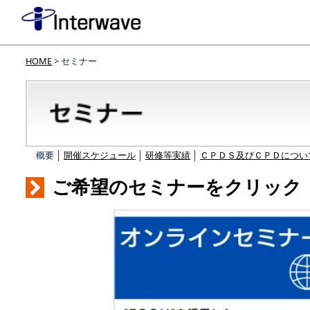
HOME
> セミナー
概要 │
開催スケジュール
│
研修等実績
│
ＣＰＤＳ及びＣＰＤについ
ご希望のセミナーをクリック