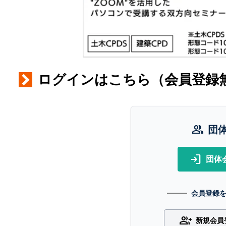
ログインはこちら（会員登録
group
団
login
団体
会員登録
group_add
新規会員