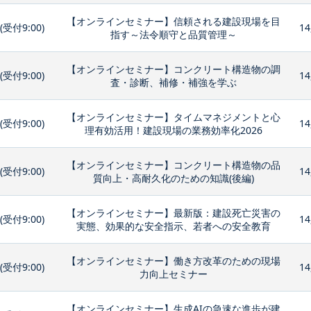
【オンラインセミナー】信頼される建設現場を目
0(受付9:00)
14
指す～法令順守と品質管理～
【オンラインセミナー】コンクリート構造物の調
0(受付9:00)
14
査・診断、補修・補強を学ぶ
【オンラインセミナー】タイムマネジメントと心
0(受付9:00)
14
理有効活用！建設現場の業務効率化2026
【オンラインセミナー】コンクリート構造物の品
0(受付9:00)
14
質向上・高耐久化のための知識(後編)
【オンラインセミナー】最新版：建設死亡災害の
0(受付9:00)
14
実態、効果的な安全指示、若者への安全教育
【オンラインセミナー】働き方改革のための現場
0(受付9:00)
14
力向上セミナー
【オンラインセミナー】生成AIの急速な進歩が建