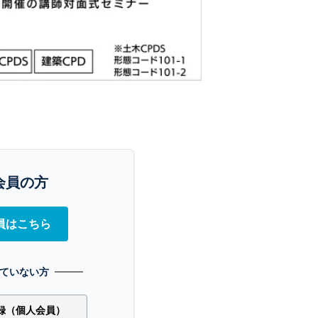
会員の方
員はこちら
ていない方
録（個人会員）