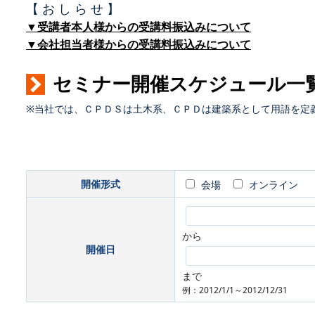
【 お し ら せ 】
▼受講者本人様からの受講料振込みについて
▼会社担当者様からの受講料振込みについて
セミナー開催スケジュール一
※当社では、ＣＰＤＳは土木系、ＣＰＤは建築系として用語を定
開催形式
会場
オンライン
から
開催日
まで
例：2012/1/1～2012/12/31