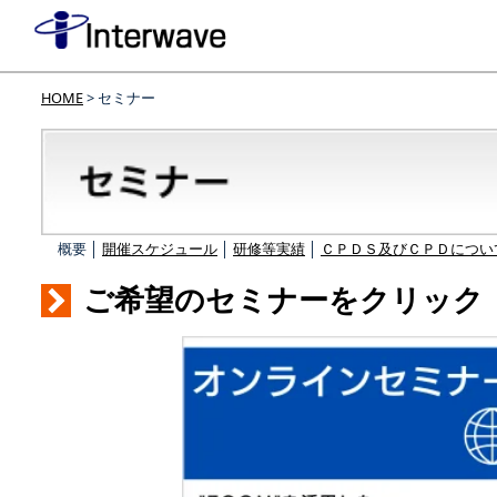
HOME
> セミナー
概要 │
開催スケジュール
│
研修等実績
│
ＣＰＤＳ及びＣＰＤについ
ご希望のセミナーをクリック