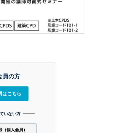
会員の方
員はこちら
ていない方
録（個人会員）