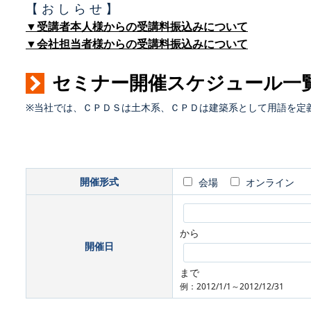
【 お し ら せ 】
▼受講者本人様からの受講料振込みについて
▼会社担当者様からの受講料振込みについて
セミナー開催スケジュール一
※当社では、ＣＰＤＳは土木系、ＣＰＤは建築系として用語を定
開催形式
会場
オンライン
から
開催日
まで
例：2012/1/1～2012/12/31