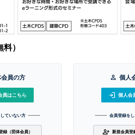
無料）
体会員の方
person
個人
login
会員はこちら
個人会
をしていない方
会員登録をし
person_add
登録（団体会員）
新規会員登