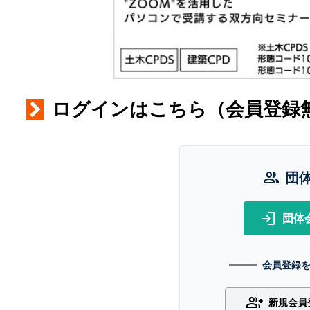
ログインはこちら（会員登録
group
団
login
団体
会員登録
group_add
新規会員