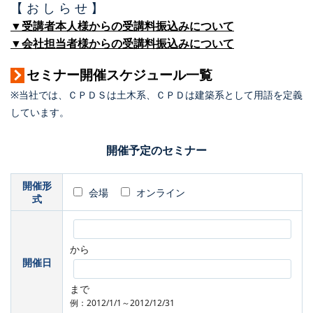
【 お し ら せ 】
▼受講者本人様からの受講料振込みについて
▼会社担当者様からの受講料振込みについて
セミナー開催スケジュール一覧
※当社では、ＣＰＤＳは土木系、ＣＰＤは建築系として用語を定義
しています。
開催予定のセミナー
開催形
会場
オンライン
式
から
開催日
まで
例：2012/1/1～2012/12/31