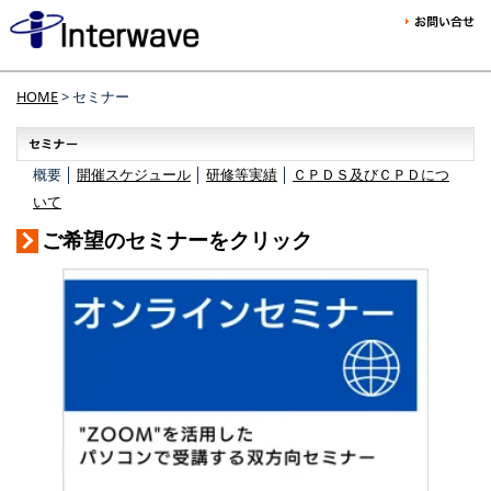
HOME
> セミナー
概要 │
開催スケジュール
│
研修等実績
│
ＣＰＤＳ及びＣＰＤにつ
いて
ご希望のセミナーをクリック