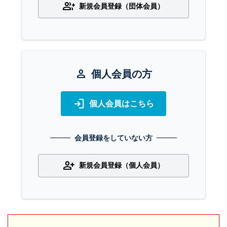
group_add
新規会員登録（団体会員）
person
個人会員の方
login
個人会員はこちら
会員登録をしていない方
person_add
新規会員登録（個人会員）