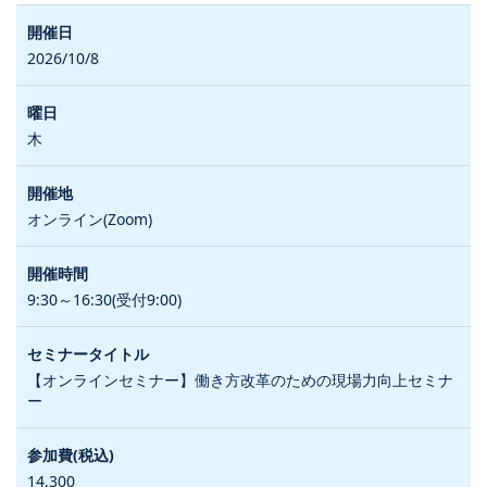
2026/10/8
木
オンライン(Zoom)
9:30～16:30(受付9:00)
【オンラインセミナー】働き方改革のための現場力向上セミナ
ー
14,300