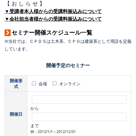
【 お し ら せ 】
▼受講者本人様からの受講料振込みについて
▼会社担当者様からの受講料振込みについて
セミナー開催スケジュール一覧
※当社では、ＣＰＤＳは土木系、ＣＰＤは建築系として用語を定義
しています。
開催予定のセミナー
開催形
会場
オンライン
式
から
開催日
まで
例：2012/1/1～2012/12/31