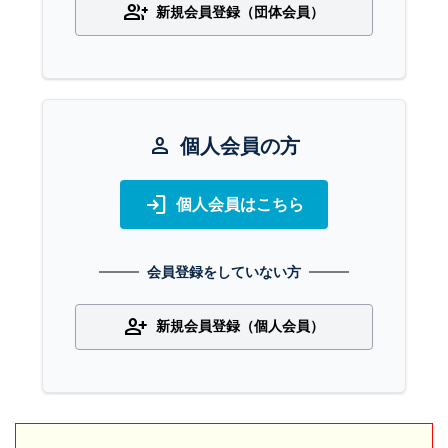
group_add
新規会員登録（団体会員）
person
個人会員の方
login
個人会員はこちら
会員登録をしていない方
person_add
新規会員登録（個人会員）