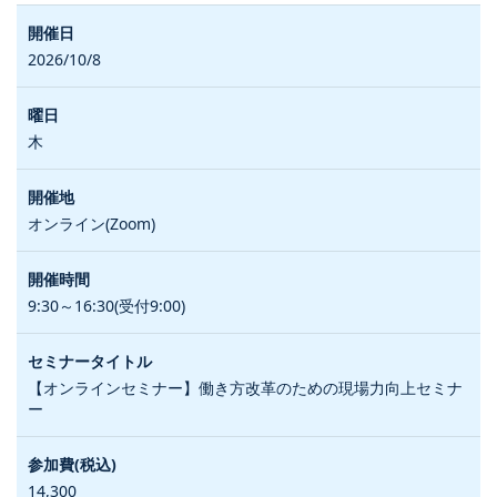
2026/10/8
木
オンライン(Zoom)
9:30～16:30(受付9:00)
【オンラインセミナー】働き方改革のための現場力向上セミナ
ー
14,300