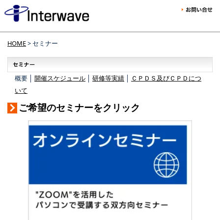
HOME
> セミナー
概要 │
開催スケジュール
│
研修等実績
│
ＣＰＤＳ及びＣＰＤにつ
いて
ご希望のセミナーをクリック