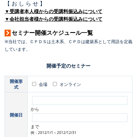
【 お し ら せ 】
▼受講者本人様からの受講料振込みについて
▼会社担当者様からの受講料振込みについて
セミナー開催スケジュール一覧
※当社では、ＣＰＤＳは土木系、ＣＰＤは建築系として用語を定義
しています。
開催予定のセミナー
開催形
会場
オンライン
式
から
開催日
まで
例：2012/1/1～2012/12/31