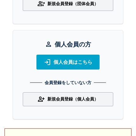
group_add
新規会員登録（団体会員）
person
個人会員の方
login
個人会員はこちら
会員登録をしていない方
person_add
新規会員登録（個人会員）