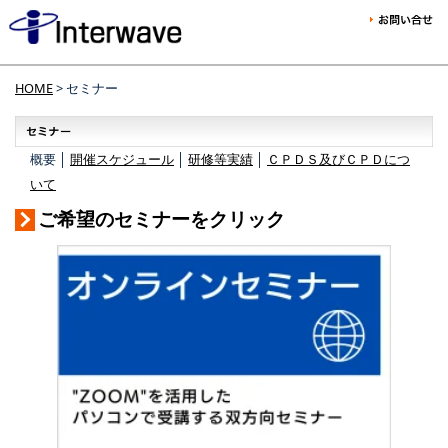
HOME
> セミナー
概要 │
開催スケジュール
│
研修等実績
│
ＣＰＤＳ及びＣＰＤにつ
いて
ご希望のセミナーをクリック