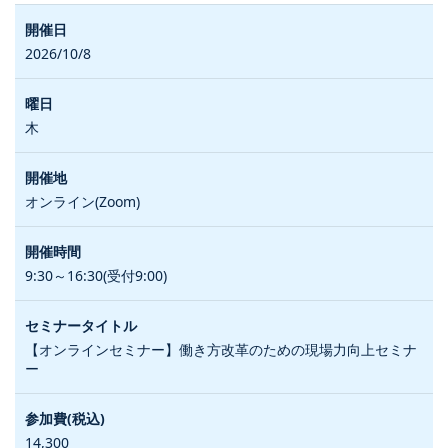
2026/10/8
木
オンライン(Zoom)
9:30～16:30(受付9:00)
【オンラインセミナー】働き方改革のための現場力向上セミナ
ー
14,300