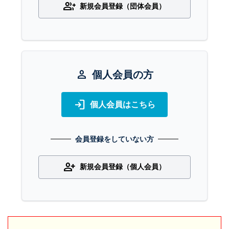
group_add
新規会員登録（団体会員）
person
個人会員の方
login
個人会員はこちら
会員登録をしていない方
person_add
新規会員登録（個人会員）