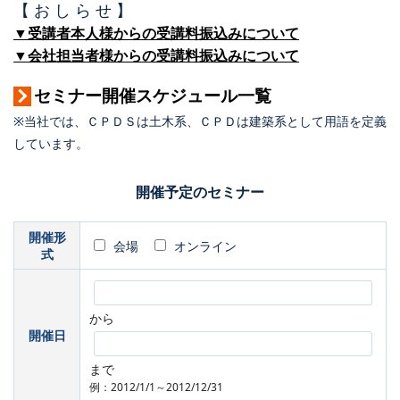
【 お し ら せ 】
▼受講者本人様からの受講料振込みについて
▼会社担当者様からの受講料振込みについて
セミナー開催スケジュール一覧
※当社では、ＣＰＤＳは土木系、ＣＰＤは建築系として用語を定義
しています。
開催予定のセミナー
開催形
会場
オンライン
式
から
開催日
まで
例：2012/1/1～2012/12/31