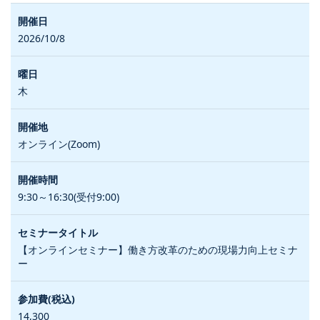
2026/10/8
木
オンライン(Zoom)
9:30～16:30(受付9:00)
【オンラインセミナー】働き方改革のための現場力向上セミナ
ー
14,300