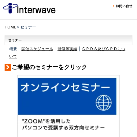
HOME
> セミナー
概要 │
開催スケジュール
│
研修等実績
│
ＣＰＤＳ及びＣＰＤにつ
いて
ご希望のセミナーをクリック