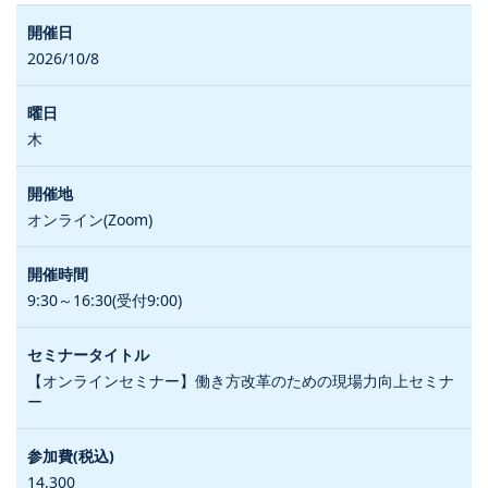
2026/10/8
木
オンライン(Zoom)
9:30～16:30(受付9:00)
【オンラインセミナー】働き方改革のための現場力向上セミナ
ー
14,300