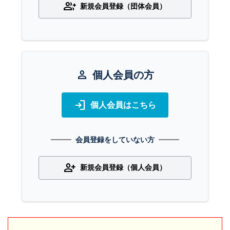
group_add
新規会員登録（団体会員）
person
個人会員の方
login
個人会員はこちら
会員登録をしていない方
person_add
新規会員登録（個人会員）