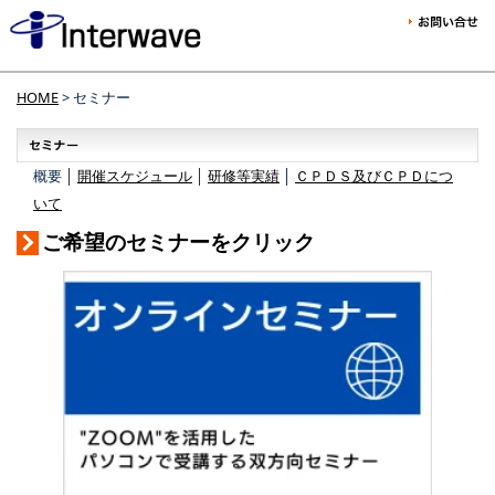
HOME
> セミナー
概要 │
開催スケジュール
│
研修等実績
│
ＣＰＤＳ及びＣＰＤにつ
いて
ご希望のセミナーをクリック