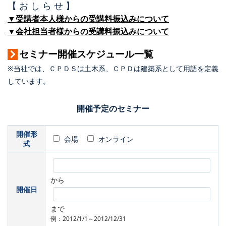
【 お し ら せ 】
▼受講者本人様からの受講料振込みについて
▼会社担当者様からの受講料振込みについて
セミナー開催スケジュール一覧
※当社では、ＣＰＤＳは土木系、ＣＰＤは建築系として用語を定義
しています。
開催予定のセミナー
開催形
会場
オンライン
式
から
開催日
まで
例：2012/1/1～2012/12/31