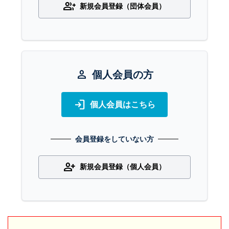
group_add
新規会員登録（団体会員）
person
個人会員の方
login
個人会員はこちら
会員登録をしていない方
person_add
新規会員登録（個人会員）