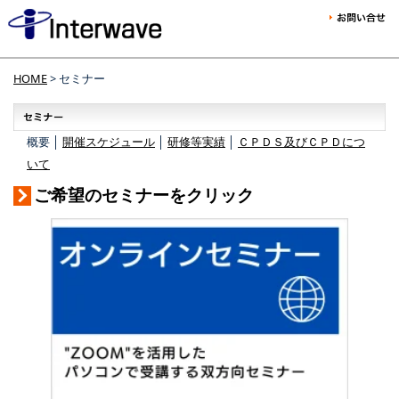
HOME
> セミナー
概要 │
開催スケジュール
│
研修等実績
│
ＣＰＤＳ及びＣＰＤにつ
いて
ご希望のセミナーをクリック