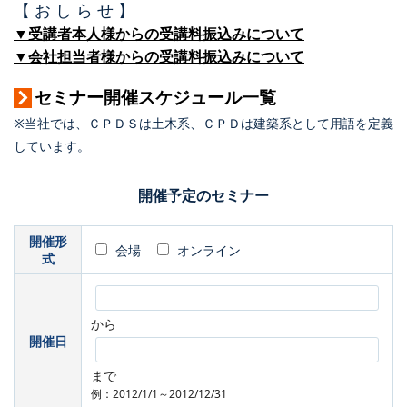
【 お し ら せ 】
▼受講者本人様からの受講料振込みについて
▼会社担当者様からの受講料振込みについて
セミナー開催スケジュール一覧
※当社では、ＣＰＤＳは土木系、ＣＰＤは建築系として用語を定義
しています。
開催予定のセミナー
開催形
会場
オンライン
式
から
開催日
まで
例：2012/1/1～2012/12/31