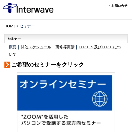
HOME
> セミナー
概要 │
開催スケジュール
│
研修等実績
│
ＣＰＤＳ及びＣＰＤにつ
いて
ご希望のセミナーをクリック