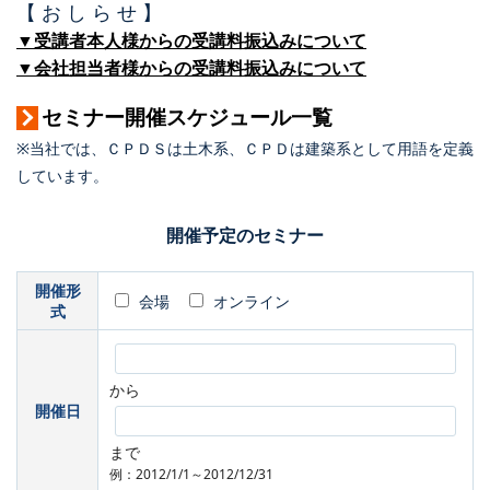
【 お し ら せ 】
▼受講者本人様からの受講料振込みについて
▼会社担当者様からの受講料振込みについて
セミナー開催スケジュール一覧
※当社では、ＣＰＤＳは土木系、ＣＰＤは建築系として用語を定義
しています。
開催予定のセミナー
開催形
会場
オンライン
式
から
開催日
まで
例：2012/1/1～2012/12/31