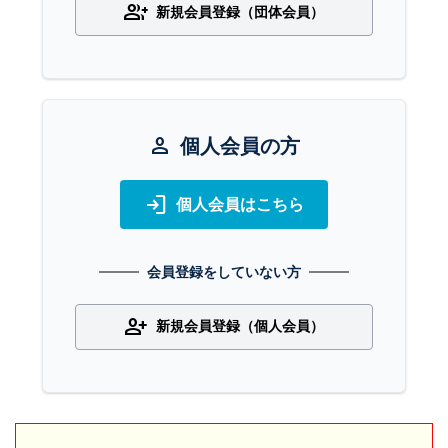
group_add
新規会員登録（団体会員）
person
個人会員の方
login
個人会員はこちら
会員登録をしていない方
person_add
新規会員登録（個人会員）