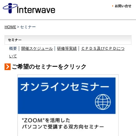
HOME
> セミナー
概要 │
開催スケジュール
│
研修等実績
│
ＣＰＤＳ及びＣＰＤにつ
いて
ご希望のセミナーをクリック