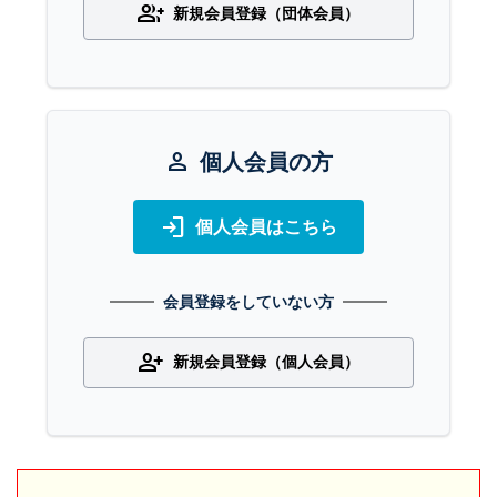
group_add
新規会員登録（団体会員）
person
個人会員の方
login
個人会員はこちら
会員登録をしていない方
person_add
新規会員登録（個人会員）