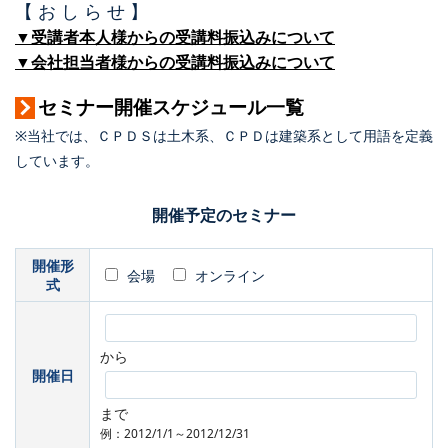
【 お し ら せ 】
▼受講者本人様からの受講料振込みについて
▼会社担当者様からの受講料振込みについて
セミナー開催スケジュール一覧
※当社では、ＣＰＤＳは土木系、ＣＰＤは建築系として用語を定義
しています。
開催予定のセミナー
開催形
会場
オンライン
式
から
開催日
まで
例：2012/1/1～2012/12/31