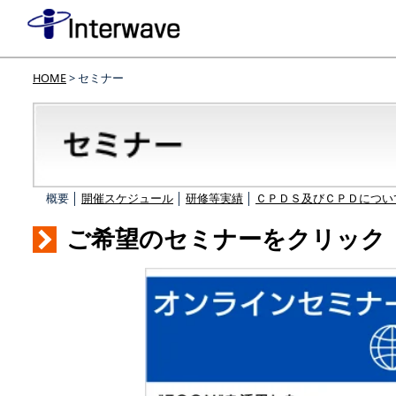
HOME
> セミナー
概要 │
開催スケジュール
│
研修等実績
│
ＣＰＤＳ及びＣＰＤについ
ご希望のセミナーをクリック