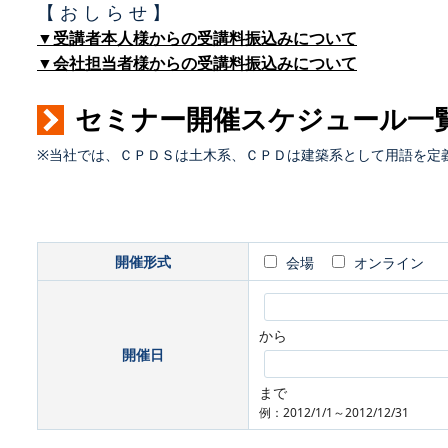
【 お し ら せ 】
▼受講者本人様からの受講料振込みについて
▼会社担当者様からの受講料振込みについて
セミナー開催スケジュール一
※当社では、ＣＰＤＳは土木系、ＣＰＤは建築系として用語を定
開催形式
会場
オンライン
から
開催日
まで
例：2012/1/1～2012/12/31