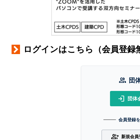
ログインはこちら（会員登録
group
団
login
団体
会員登録
group_add
新規会員