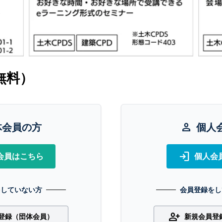
無料）
体会員の方
person
個人
login
会員はこちら
個人会
をしていない方
会員登録をし
person_add
登録（団体会員）
新規会員登