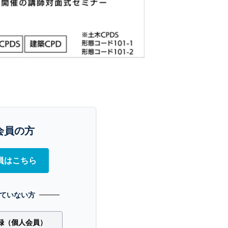
会員の方
員はこちら
ていない方
録（個人会員）