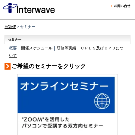
HOME
> セミナー
概要 │
開催スケジュール
│
研修等実績
│
ＣＰＤＳ及びＣＰＤにつ
いて
ご希望のセミナーをクリック