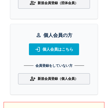
group_add
新規会員登録（団体会員）
person
個人会員の方
login
個人会員はこちら
会員登録をしていない方
person_add
新規会員登録（個人会員）