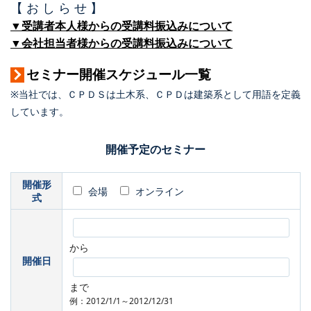
【 お し ら せ 】
▼受講者本人様からの受講料振込みについて
▼会社担当者様からの受講料振込みについて
セミナー開催スケジュール一覧
※当社では、ＣＰＤＳは土木系、ＣＰＤは建築系として用語を定義
しています。
開催予定のセミナー
開催形
会場
オンライン
式
から
開催日
まで
例：2012/1/1～2012/12/31