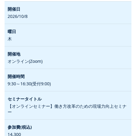
2026/10/8
木
オンライン(Zoom)
9:30～16:30(受付9:00)
【オンラインセミナー】働き方改革のための現場力向上セミナ
ー
14,300