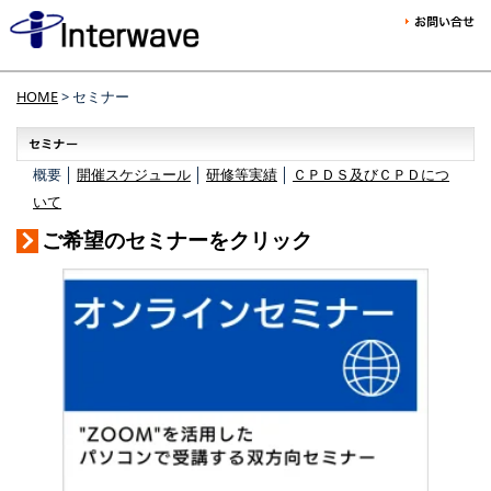
HOME
> セミナー
概要 │
開催スケジュール
│
研修等実績
│
ＣＰＤＳ及びＣＰＤにつ
いて
ご希望のセミナーをクリック