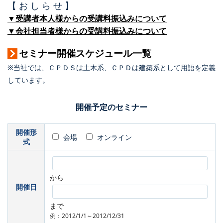
【 お し ら せ 】
▼受講者本人様からの受講料振込みについて
▼会社担当者様からの受講料振込みについて
セミナー開催スケジュール一覧
※当社では、ＣＰＤＳは土木系、ＣＰＤは建築系として用語を定義
しています。
開催予定のセミナー
開催形
会場
オンライン
式
から
開催日
まで
例：2012/1/1～2012/12/31