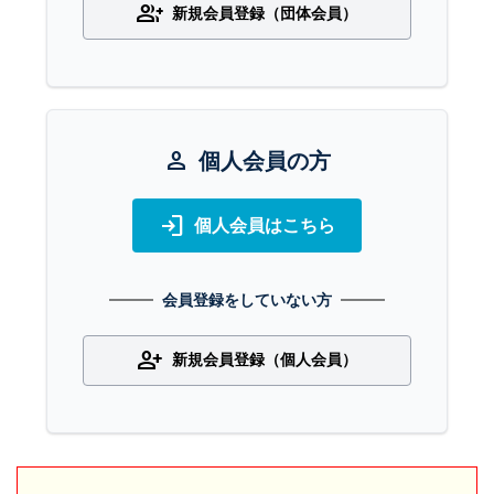
group_add
新規会員登録（団体会員）
person
個人会員の方
login
個人会員はこちら
会員登録をしていない方
person_add
新規会員登録（個人会員）