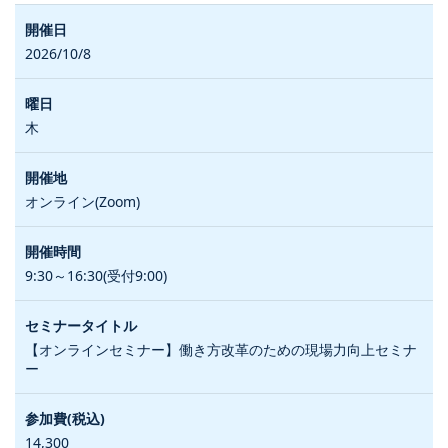
2026/10/8
木
オンライン(Zoom)
9:30～16:30(受付9:00)
【オンラインセミナー】働き方改革のための現場力向上セミナ
ー
14,300