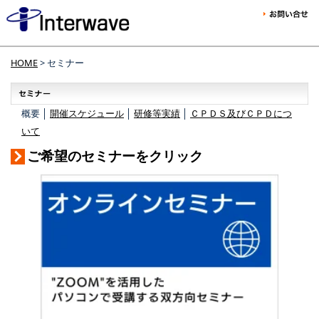
HOME
> セミナー
概要 │
開催スケジュール
│
研修等実績
│
ＣＰＤＳ及びＣＰＤにつ
いて
ご希望のセミナーをクリック