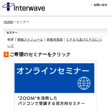
HOME
> セミナー
概要 │
開催スケジュール
│
研修等実績
│
ＣＰＤＳ及びＣＰＤにつ
いて
ご希望のセミナーをクリック