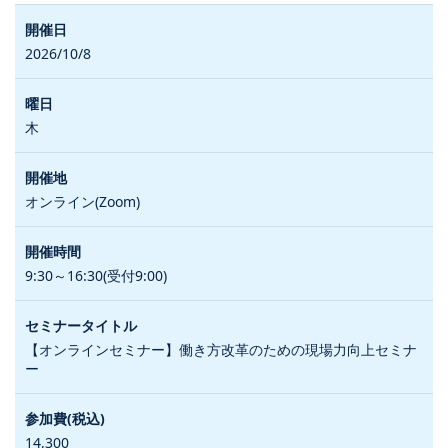
2026/10/8
木
オンライン(Zoom)
9:30～16:30(受付9:00)
【オンラインセミナー】働き方改革のための現場力向上セミナ
ー
14,300