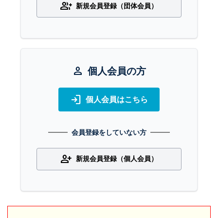
group_add
新規会員登録（団体会員）
person
個人会員の方
login
個人会員はこちら
会員登録をしていない方
person_add
新規会員登録（個人会員）