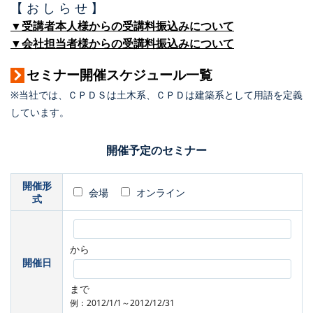
【 お し ら せ 】
▼受講者本人様からの受講料振込みについて
▼会社担当者様からの受講料振込みについて
セミナー開催スケジュール一覧
※当社では、ＣＰＤＳは土木系、ＣＰＤは建築系として用語を定義
しています。
開催予定のセミナー
開催形
会場
オンライン
式
から
開催日
まで
例：2012/1/1～2012/12/31