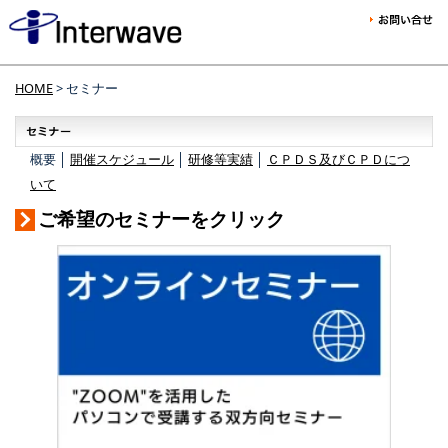
HOME
> セミナー
概要 │
開催スケジュール
│
研修等実績
│
ＣＰＤＳ及びＣＰＤにつ
いて
ご希望のセミナーをクリック