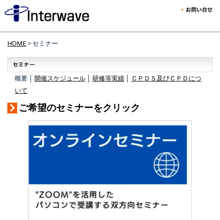
HOME
> セミナー
概要 │
開催スケジュール
│
研修等実績
│
ＣＰＤＳ及びＣＰＤにつ
いて
ご希望のセミナーをクリック