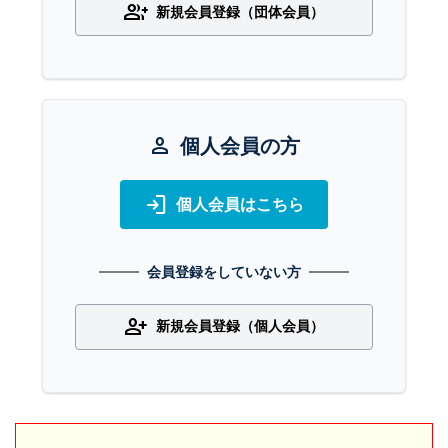
group_add
新規会員登録（団体会員）
person
個人会員の方
login
個人会員はこちら
会員登録をしていない方
person_add
新規会員登録（個人会員）