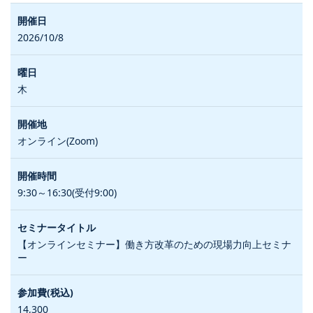
2026/10/8
木
オンライン(Zoom)
9:30～16:30(受付9:00)
【オンラインセミナー】働き方改革のための現場力向上セミナ
ー
14,300