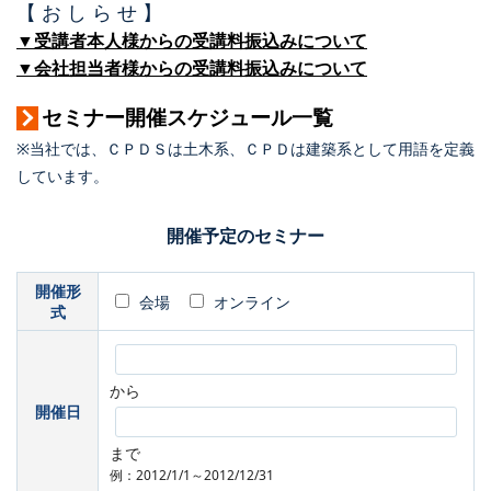
【 お し ら せ 】
▼受講者本人様からの受講料振込みについて
▼会社担当者様からの受講料振込みについて
セミナー開催スケジュール一覧
※当社では、ＣＰＤＳは土木系、ＣＰＤは建築系として用語を定義
しています。
開催予定のセミナー
開催形
会場
オンライン
式
から
開催日
まで
例：2012/1/1～2012/12/31