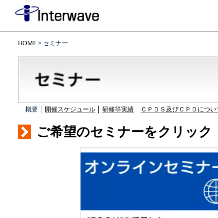
HOME
> セミナー
概要 │
開催スケジュール
│
研修等実績
│
ＣＰＤＳ及びＣＰＤについ
ご希望のセミナーをクリック