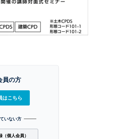
会員の方
員はこちら
ていない方
録（個人会員）