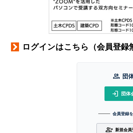
ログインはこちら（会員登録
group
団
login
団体
会員登録
group_add
新規会員