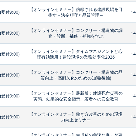
【オンラインセミナー】信頼される建設現場を目
0(受付9:00)
14
指す～法令順守と品質管理～
【オンラインセミナー】コンクリート構造物の調
0(受付9:00)
14
査・診断、補修・補強を学ぶ
【オンラインセミナー】タイムマネジメントと心
0(受付9:00)
14
理有効活用！建設現場の業務効率化2026
【オンラインセミナー】コンクリート構造物の品
0(受付9:00)
14
質向上・高耐久化のための知識(後編)
【オンラインセミナー】最新版：建設死亡災害の
0(受付9:00)
14
実態、効果的な安全指示、若者への安全教育
【オンラインセミナー】働き方改革のための現場
0(受付9:00)
14
力向上セミナー
【オンラインセミナー】生成AIの急速な進歩が建