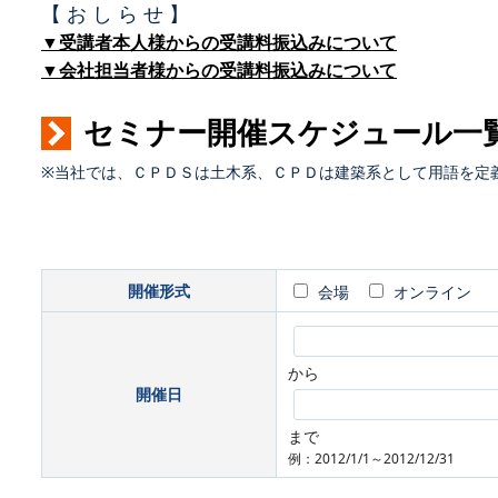
【 お し ら せ 】
▼受講者本人様からの受講料振込みについて
▼会社担当者様からの受講料振込みについて
セミナー開催スケジュール一
※当社では、ＣＰＤＳは土木系、ＣＰＤは建築系として用語を定
開催形式
会場
オンライン
から
開催日
まで
例：2012/1/1～2012/12/31