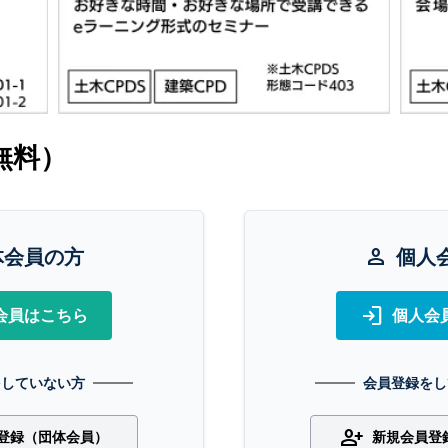
無料）
体会員の方
person
個人
login
会員はこちら
個人会
をしていない方
会員登録をし
person_add
登録（団体会員）
新規会員登