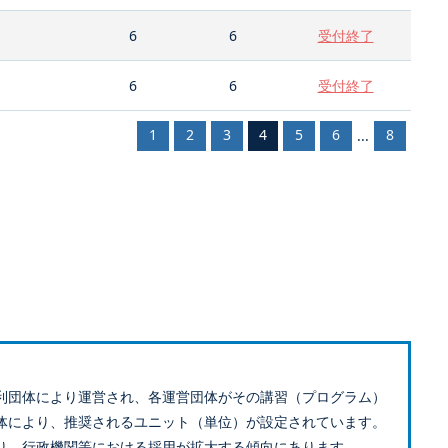
6
6
受付終了
6
6
受付終了
1
2
3
4
5
6
8
...
利団体により運営され、各運営団体がその講習（プログラム）
体により、推奨されるユニット（単位）が設定されています。
り、行政機関等における採用が拡大する傾向にあります。