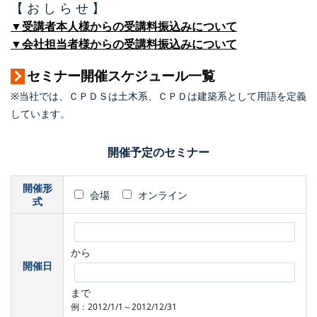
【 お し ら せ 】
▼受講者本人様からの受講料振込みについて
▼会社担当者様からの受講料振込みについて
セミナー開催スケジュール一覧
※当社では、ＣＰＤＳは土木系、ＣＰＤは建築系として用語を定義
しています。
開催予定のセミナー
開催形
会場
オンライン
式
から
開催日
まで
例：2012/1/1～2012/12/31