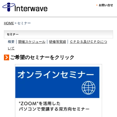
HOME
> セミナー
概要 │
開催スケジュール
│
研修等実績
│
ＣＰＤＳ及びＣＰＤにつ
いて
ご希望のセミナーをクリック