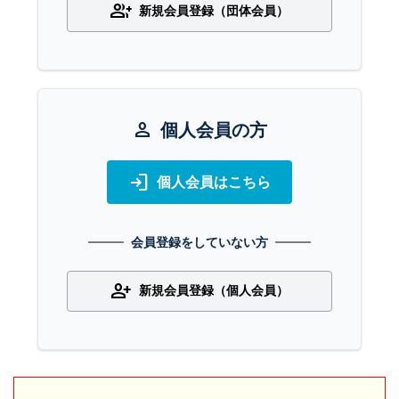
group_add
新規会員登録（団体会員）
person
個人会員の方
login
個人会員はこちら
会員登録をしていない方
person_add
新規会員登録（個人会員）