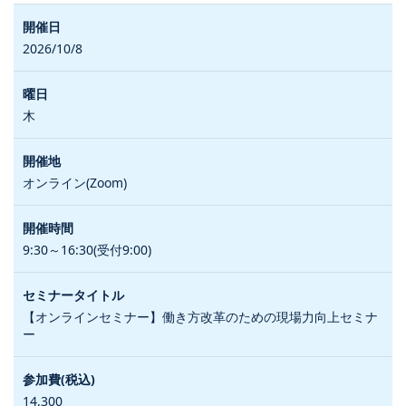
2026/10/8
木
オンライン(Zoom)
9:30～16:30(受付9:00)
【オンラインセミナー】働き方改革のための現場力向上セミナ
ー
14,300