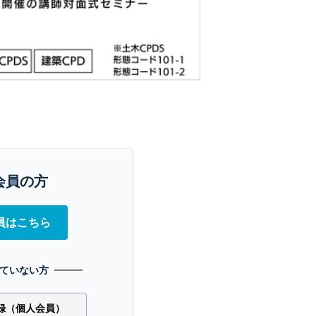
会員の方
員はこちら
ていない方
録（個人会員）