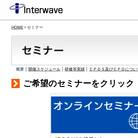
HOME
> セミナー
概要 │
開催スケジュール
│
研修等実績
│
ＣＰＤＳ及びＣＰＤについ
ご希望のセミナーをクリック