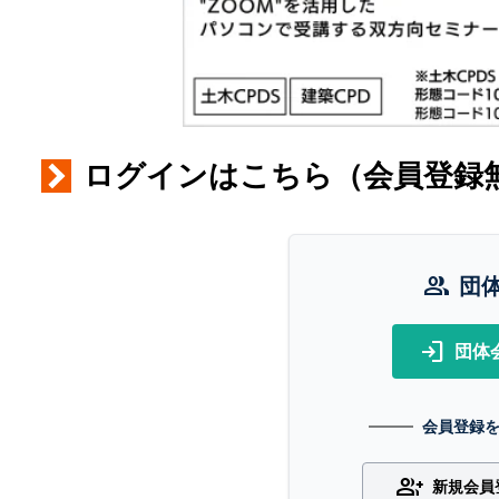
ログインはこちら（会員登録
group
団
login
団体
会員登録
group_add
新規会員