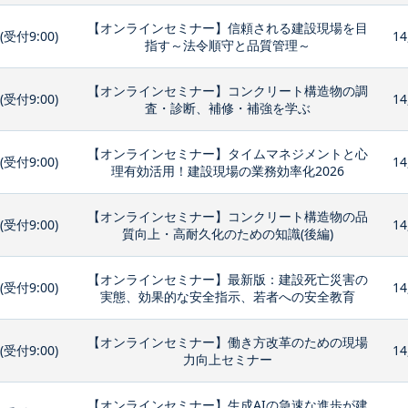
【オンラインセミナー】信頼される建設現場を目
0(受付9:00)
14
指す～法令順守と品質管理～
【オンラインセミナー】コンクリート構造物の調
0(受付9:00)
14
査・診断、補修・補強を学ぶ
【オンラインセミナー】タイムマネジメントと心
0(受付9:00)
14
理有効活用！建設現場の業務効率化2026
【オンラインセミナー】コンクリート構造物の品
0(受付9:00)
14
質向上・高耐久化のための知識(後編)
【オンラインセミナー】最新版：建設死亡災害の
0(受付9:00)
14
実態、効果的な安全指示、若者への安全教育
【オンラインセミナー】働き方改革のための現場
0(受付9:00)
14
力向上セミナー
【オンラインセミナー】生成AIの急速な進歩が建