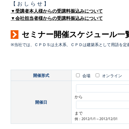
【 お し ら せ 】
▼受講者本人様からの受講料振込みについて
▼会社担当者様からの受講料振込みについて
セミナー開催スケジュール一
※当社では、ＣＰＤＳは土木系、ＣＰＤは建築系として用語を定
開催形式
会場
オンライン
から
開催日
まで
例：2012/1/1～2012/12/31