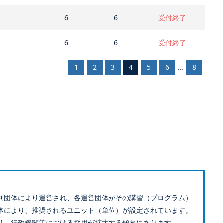
6
6
受付終了
6
6
受付終了
1
2
3
4
5
6
8
...
利団体により運営され、各運営団体がその講習（プログラム）
体により、推奨されるユニット（単位）が設定されています。
り、行政機関等における採用が拡大する傾向にあります。