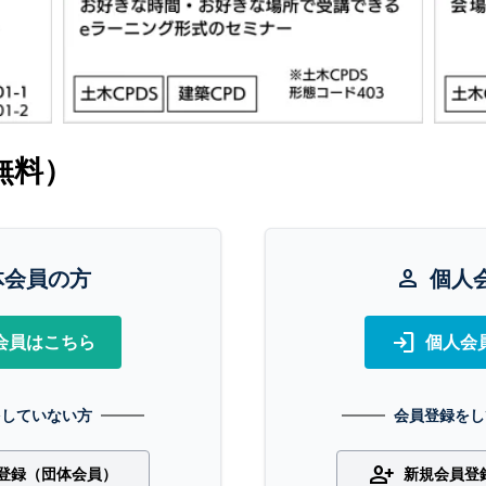
無料）
体会員の方
person
個人
login
会員はこちら
個人会
をしていない方
会員登録をし
person_add
登録（団体会員）
新規会員登