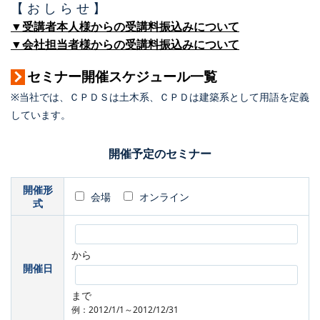
【 お し ら せ 】
▼受講者本人様からの受講料振込みについて
▼会社担当者様からの受講料振込みについて
セミナー開催スケジュール一覧
※当社では、ＣＰＤＳは土木系、ＣＰＤは建築系として用語を定義
しています。
開催予定のセミナー
開催形
会場
オンライン
式
から
開催日
まで
例：2012/1/1～2012/12/31