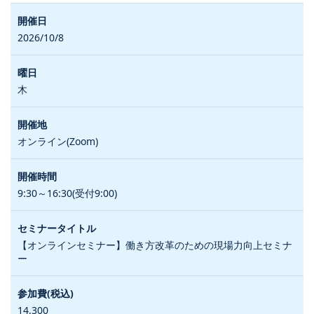
2026/10/8
木
オンライン(Zoom)
9:30～16:30(受付9:00)
【オンラインセミナー】働き方改革のための現場力向上セミナ
ー
14,300