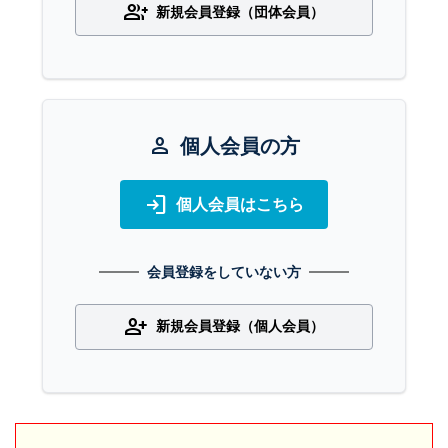
group_add
新規会員登録（団体会員）
person
個人会員の方
login
個人会員はこちら
会員登録をしていない方
person_add
新規会員登録（個人会員）