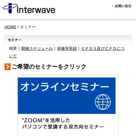
HOME
> セミナー
概要 │
開催スケジュール
│
研修等実績
│
ＣＰＤＳ及びＣＰＤにつ
いて
ご希望のセミナーをクリック