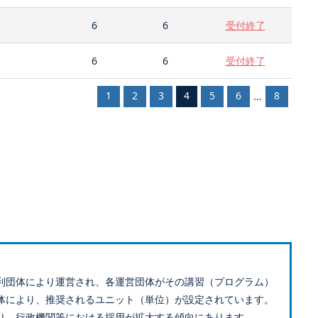
6
6
受付終了
6
6
受付終了
1
2
3
4
5
6
8
...
利団体により運営され、各運営団体がその講習（プログラム）
体により、推奨されるユニット（単位）が設定されています。
り、行政機関等における採用が拡大する傾向にあります。