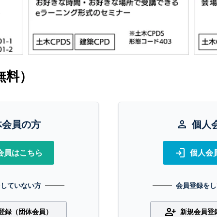
無料）
体会員の方
person
個人
login
会員はこちら
個人会
をしていない方
会員登録をし
person_add
登録（団体会員）
新規会員登