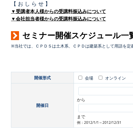
【 お し ら せ 】
▼受講者本人様からの受講料振込みについて
▼会社担当者様からの受講料振込みについて
セミナー開催スケジュール一
※当社では、ＣＰＤＳは土木系、ＣＰＤは建築系として用語を定
開催形式
会場
オンライン
から
開催日
まで
例：2012/1/1～2012/12/31