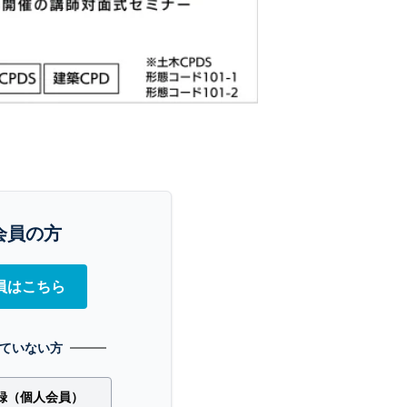
会員の方
員はこちら
ていない方
録（個人会員）