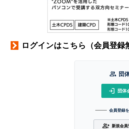
ログインはこちら（会員登録
group
団
login
団体
会員登録
group_add
新規会員