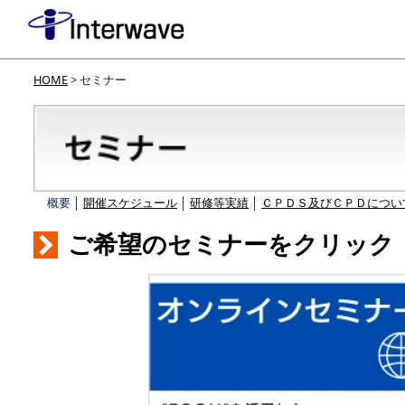
HOME
> セミナー
概要 │
開催スケジュール
│
研修等実績
│
ＣＰＤＳ及びＣＰＤについ
ご希望のセミナーをクリック