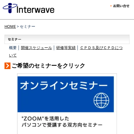
HOME
> セミナー
概要 │
開催スケジュール
│
研修等実績
│
ＣＰＤＳ及びＣＰＤにつ
いて
ご希望のセミナーをクリック