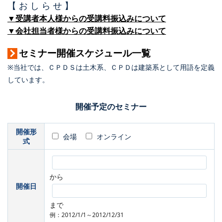
【 お し ら せ 】
▼受講者本人様からの受講料振込みについて
▼会社担当者様からの受講料振込みについて
セミナー開催スケジュール一覧
※当社では、ＣＰＤＳは土木系、ＣＰＤは建築系として用語を定義
しています。
開催予定のセミナー
開催形
会場
オンライン
式
から
開催日
まで
例：2012/1/1～2012/12/31