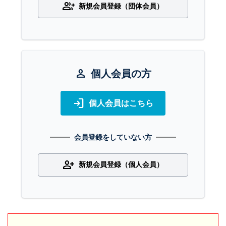
group_add
新規会員登録（団体会員）
person
個人会員の方
login
個人会員はこちら
会員登録をしていない方
person_add
新規会員登録（個人会員）