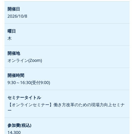
2026/10/8
木
オンライン(Zoom)
9:30～16:30(受付9:00)
【オンラインセミナー】働き方改革のための現場力向上セミナ
ー
14,300