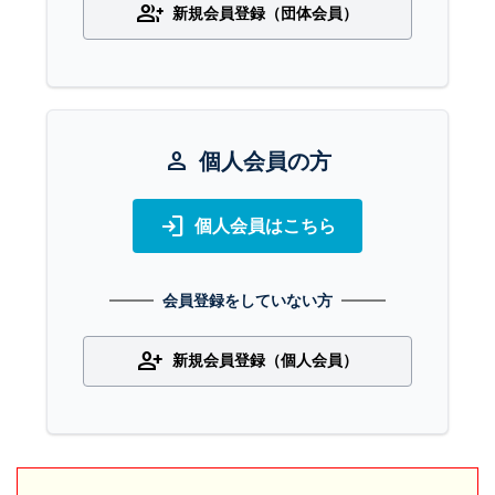
group_add
新規会員登録（団体会員）
person
個人会員の方
login
個人会員はこちら
会員登録をしていない方
person_add
新規会員登録（個人会員）