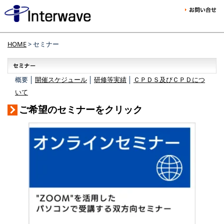
HOME
> セミナー
概要 │
開催スケジュール
│
研修等実績
│
ＣＰＤＳ及びＣＰＤにつ
いて
ご希望のセミナーをクリック