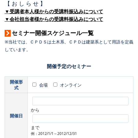
【 お し ら せ 】
▼受講者本人様からの受講料振込みについて
▼会社担当者様からの受講料振込みについて
セミナー開催スケジュール一覧
※当社では、ＣＰＤＳは土木系、ＣＰＤは建築系として用語を定義
しています。
開催予定のセミナー
開催形
会場
オンライン
式
から
開催日
まで
例：2012/1/1～2012/12/31