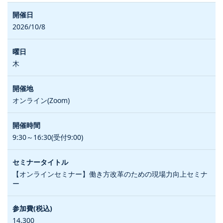
2026/10/8
木
オンライン(Zoom)
9:30～16:30(受付9:00)
【オンラインセミナー】働き方改革のための現場力向上セミナ
ー
14,300