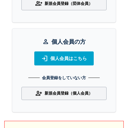
group_add
新規会員登録（団体会員）
person
個人会員の方
login
個人会員はこちら
会員登録をしていない方
person_add
新規会員登録（個人会員）