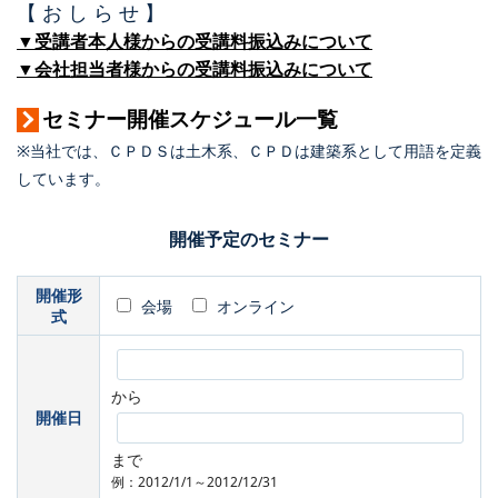
【 お し ら せ 】
▼受講者本人様からの受講料振込みについて
▼会社担当者様からの受講料振込みについて
セミナー開催スケジュール一覧
※当社では、ＣＰＤＳは土木系、ＣＰＤは建築系として用語を定義
しています。
開催予定のセミナー
開催形
会場
オンライン
式
から
開催日
まで
例：2012/1/1～2012/12/31