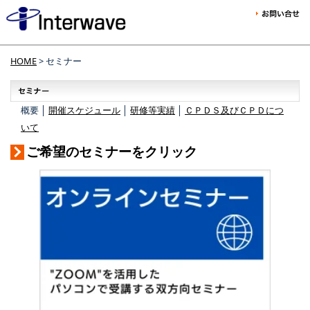
HOME
> セミナー
概要 │
開催スケジュール
│
研修等実績
│
ＣＰＤＳ及びＣＰＤにつ
いて
ご希望のセミナーをクリック