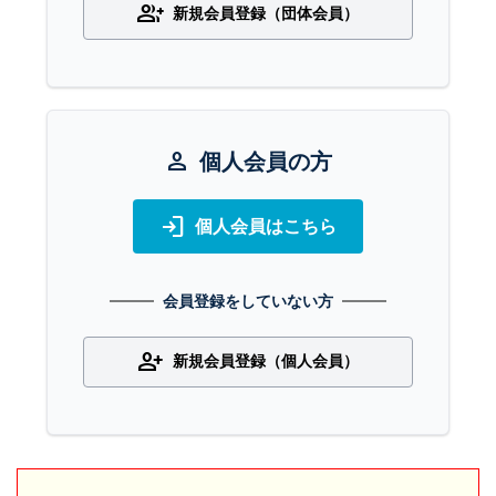
group_add
新規会員登録（団体会員）
person
個人会員の方
login
個人会員はこちら
会員登録をしていない方
person_add
新規会員登録（個人会員）