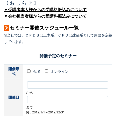
【 お し ら せ 】
▼受講者本人様からの受講料振込みについて
▼会社担当者様からの受講料振込みについて
セミナー開催スケジュール一覧
※当社では、ＣＰＤＳは土木系、ＣＰＤは建築系として用語を定義
しています。
開催予定のセミナー
開催形
会場
オンライン
式
から
開催日
まで
例：2012/1/1～2012/12/31