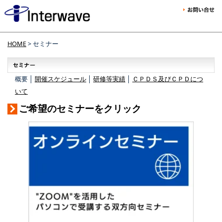
HOME
> セミナー
概要 │
開催スケジュール
│
研修等実績
│
ＣＰＤＳ及びＣＰＤにつ
いて
ご希望のセミナーをクリック