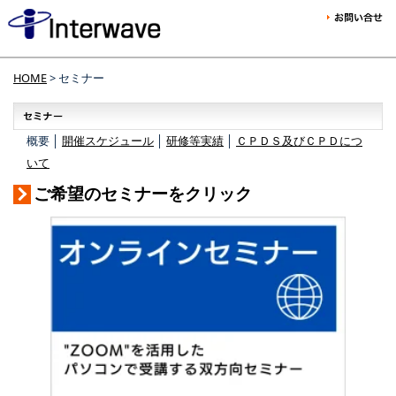
HOME
> セミナー
概要 │
開催スケジュール
│
研修等実績
│
ＣＰＤＳ及びＣＰＤにつ
いて
ご希望のセミナーをクリック