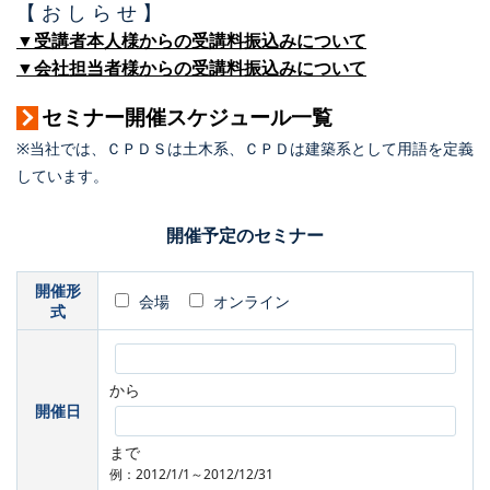
【 お し ら せ 】
▼受講者本人様からの受講料振込みについて
▼会社担当者様からの受講料振込みについて
セミナー開催スケジュール一覧
※当社では、ＣＰＤＳは土木系、ＣＰＤは建築系として用語を定義
しています。
開催予定のセミナー
開催形
会場
オンライン
式
から
開催日
まで
例：2012/1/1～2012/12/31