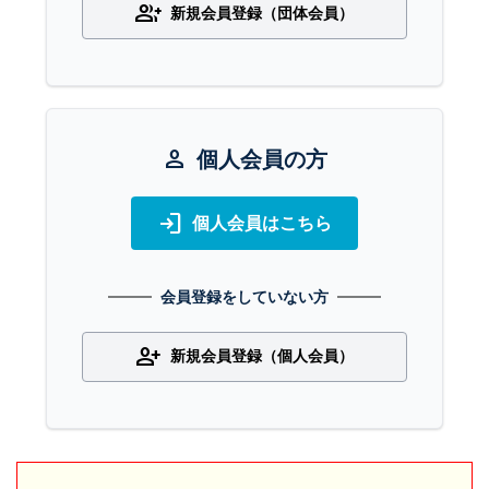
group_add
新規会員登録（団体会員）
person
個人会員の方
login
個人会員はこちら
会員登録をしていない方
person_add
新規会員登録（個人会員）