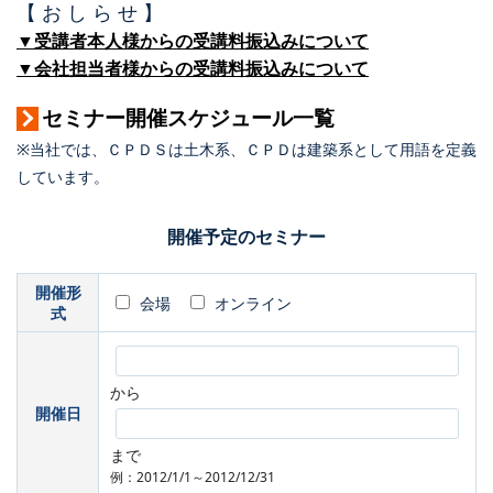
【 お し ら せ 】
▼受講者本人様からの受講料振込みについて
▼会社担当者様からの受講料振込みについて
セミナー開催スケジュール一覧
※当社では、ＣＰＤＳは土木系、ＣＰＤは建築系として用語を定義
しています。
開催予定のセミナー
開催形
会場
オンライン
式
から
開催日
まで
例：2012/1/1～2012/12/31