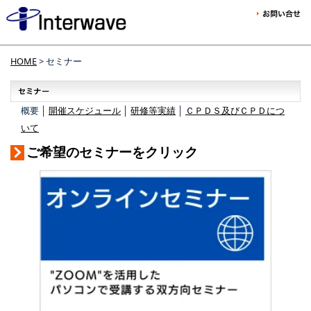
HOME
> セミナー
概要 │
開催スケジュール
│
研修等実績
│
ＣＰＤＳ及びＣＰＤにつ
いて
ご希望のセミナーをクリック