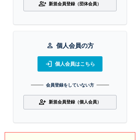
group_add
新規会員登録（団体会員）
person
個人会員の方
login
個人会員はこちら
会員登録をしていない方
person_add
新規会員登録（個人会員）