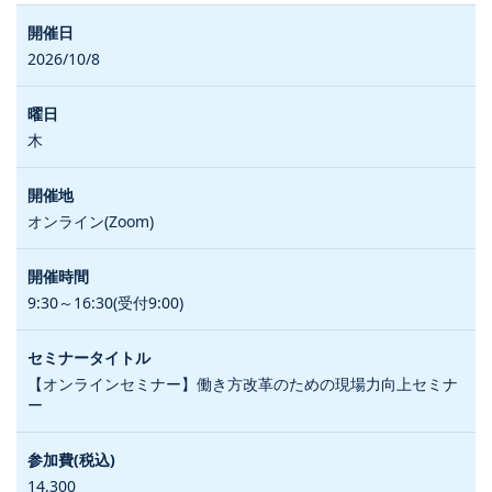
2026/10/8
木
オンライン(Zoom)
9:30～16:30(受付9:00)
【オンラインセミナー】働き方改革のための現場力向上セミナ
ー
14,300