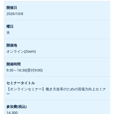
2026/10/8
木
オンライン(Zoom)
9:30～16:30(受付9:00)
【オンラインセミナー】働き方改革のための現場力向上セミナ
ー
14,300