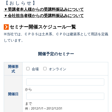
【 お し ら せ 】
▼受講者本人様からの受講料振込みについて
▼会社担当者様からの受講料振込みについて
セミナー開催スケジュール一覧
※当社では、ＣＰＤＳは土木系、ＣＰＤは建築系として用語を定義
しています。
開催予定のセミナー
開催形
会場
オンライン
式
から
開催日
まで
例：2012/1/1～2012/12/31