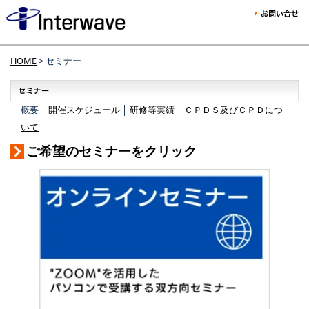
HOME
> セミナー
概要 │
開催スケジュール
│
研修等実績
│
ＣＰＤＳ及びＣＰＤにつ
いて
ご希望のセミナーをクリック