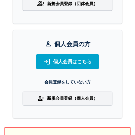
group_add
新規会員登録（団体会員）
person
個人会員の方
login
個人会員はこちら
会員登録をしていない方
person_add
新規会員登録（個人会員）