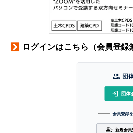
ログインはこちら（会員登録
group
団
login
団体
会員登録
group_add
新規会員