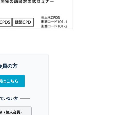
会員の方
員はこちら
ていない方
録（個人会員）