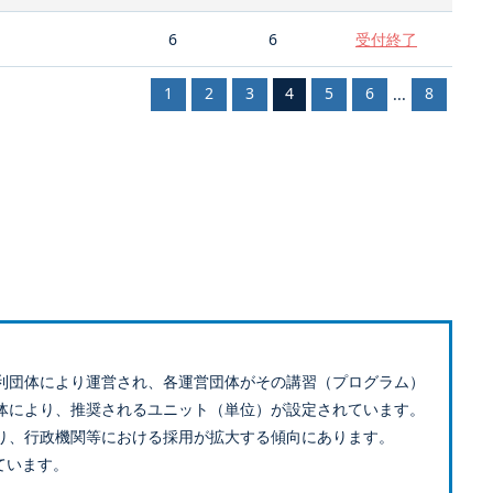
6
6
受付終了
1
2
3
4
5
6
8
...
利団体により運営され、各運営団体がその講習（プログラム）
体により、推奨されるユニット（単位）が設定されています。
り、行政機関等における採用が拡大する傾向にあります。
ています。