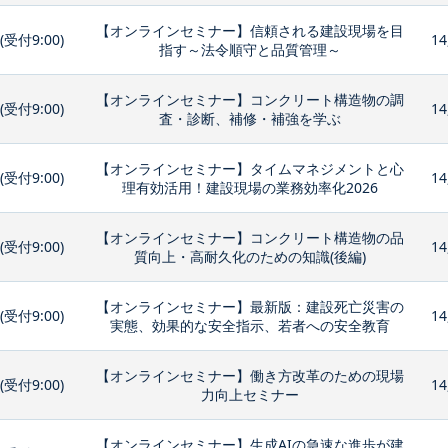
【オンラインセミナー】信頼される建設現場を目
0(受付9:00)
14
指す～法令順守と品質管理～
【オンラインセミナー】コンクリート構造物の調
0(受付9:00)
14
査・診断、補修・補強を学ぶ
【オンラインセミナー】タイムマネジメントと心
0(受付9:00)
14
理有効活用！建設現場の業務効率化2026
【オンラインセミナー】コンクリート構造物の品
0(受付9:00)
14
質向上・高耐久化のための知識(後編)
【オンラインセミナー】最新版：建設死亡災害の
0(受付9:00)
14
実態、効果的な安全指示、若者への安全教育
【オンラインセミナー】働き方改革のための現場
0(受付9:00)
14
力向上セミナー
【オンラインセミナー】生成AIの急速な進歩が建