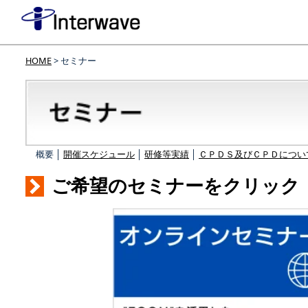
HOME
> セミナー
概要 │
開催スケジュール
│
研修等実績
│
ＣＰＤＳ及びＣＰＤについ
ご希望のセミナーをクリック