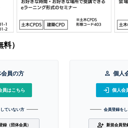
無料）
体会員の方
person
個人
login
会員はこちら
個人会
をしていない方
会員登録をし
person_add
登録（団体会員）
新規会員登