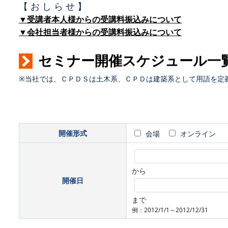
【 お し ら せ 】
▼受講者本人様からの受講料振込みについて
▼会社担当者様からの受講料振込みについて
セミナー開催スケジュール一
※当社では、ＣＰＤＳは土木系、ＣＰＤは建築系として用語を定
開催形式
会場
オンライン
から
開催日
まで
例：2012/1/1～2012/12/31