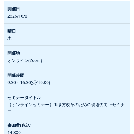
2026/10/8
木
オンライン(Zoom)
9:30～16:30(受付9:00)
【オンラインセミナー】働き方改革のための現場力向上セミナ
ー
14,300