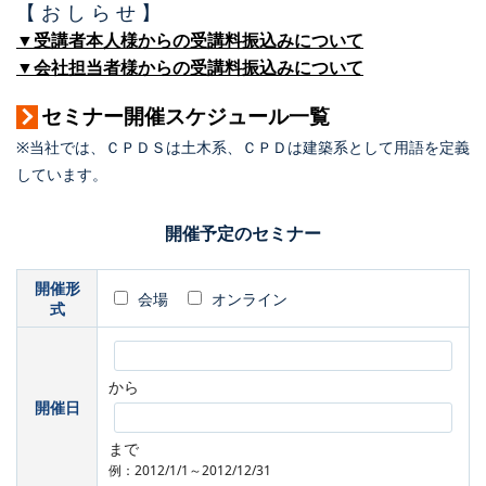
【 お し ら せ 】
▼受講者本人様からの受講料振込みについて
▼会社担当者様からの受講料振込みについて
セミナー開催スケジュール一覧
※当社では、ＣＰＤＳは土木系、ＣＰＤは建築系として用語を定義
しています。
開催予定のセミナー
開催形
会場
オンライン
式
から
開催日
まで
例：2012/1/1～2012/12/31