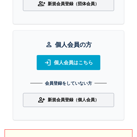
group_add
新規会員登録（団体会員）
person
個人会員の方
login
個人会員はこちら
会員登録をしていない方
person_add
新規会員登録（個人会員）