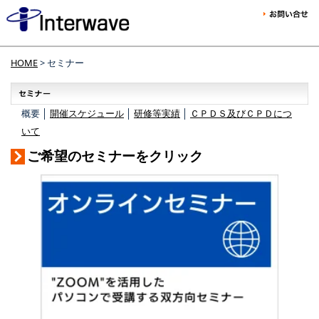
HOME
> セミナー
概要 │
開催スケジュール
│
研修等実績
│
ＣＰＤＳ及びＣＰＤにつ
いて
ご希望のセミナーをクリック