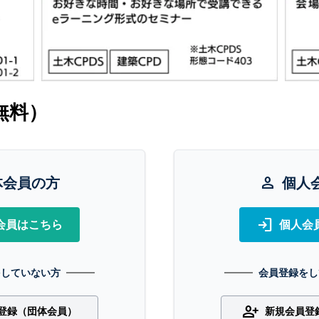
無料）
体会員の方
person
個人
login
会員はこちら
個人会
をしていない方
会員登録をし
person_add
登録（団体会員）
新規会員登