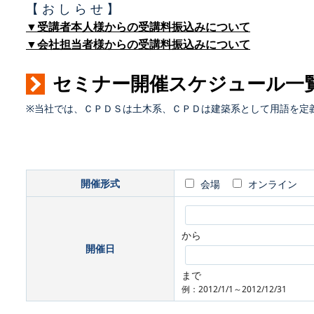
【 お し ら せ 】
▼受講者本人様からの受講料振込みについて
▼会社担当者様からの受講料振込みについて
セミナー開催スケジュール一
※当社では、ＣＰＤＳは土木系、ＣＰＤは建築系として用語を定
開催形式
会場
オンライン
から
開催日
まで
例：2012/1/1～2012/12/31