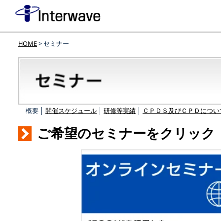
HOME
> セミナー
概要 │
開催スケジュール
│
研修等実績
│
ＣＰＤＳ及びＣＰＤについ
ご希望のセミナーをクリック