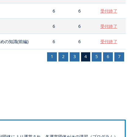
6
6
受付終了
6
6
受付終了
の知識(前編)
6
6
受付終了
1
2
3
4
5
6
7
利団体により運営され、各運営団体がその講習（プログラム）