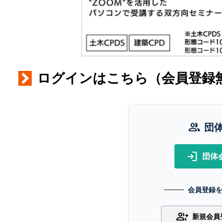
ログインはこちら（会員登録
group
団
login
団体
会員登録
group_add
新規会員