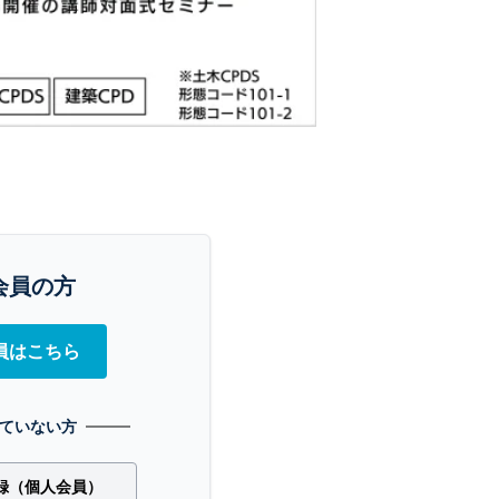
会員の方
員はこちら
ていない方
録（個人会員）