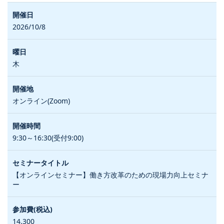
2026/10/8
木
オンライン(Zoom)
9:30～16:30(受付9:00)
【オンラインセミナー】働き方改革のための現場力向上セミナ
ー
14,300