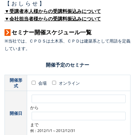
【 お し ら せ 】
▼受講者本人様からの受講料振込みについて
▼会社担当者様からの受講料振込みについて
セミナー開催スケジュール一覧
※当社では、ＣＰＤＳは土木系、ＣＰＤは建築系として用語を定義
しています。
開催予定のセミナー
開催形
会場
オンライン
式
から
開催日
まで
例：2012/1/1～2012/12/31