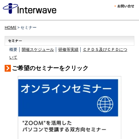
HOME
> セミナー
概要 │
開催スケジュール
│
研修等実績
│
ＣＰＤＳ及びＣＰＤにつ
いて
ご希望のセミナーをクリック