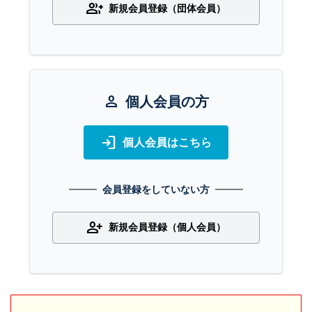
group_add
新規会員登録（団体会員）
person
個人会員の方
login
個人会員はこちら
会員登録をしていない方
person_add
新規会員登録（個人会員）