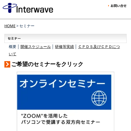
HOME
> セミナー
概要 │
開催スケジュール
│
研修等実績
│
ＣＰＤＳ及びＣＰＤにつ
いて
ご希望のセミナーをクリック