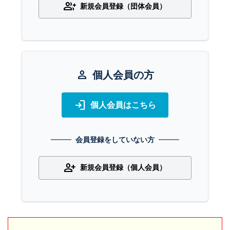
group_add
新規会員登録（団体会員）
person
個人会員の方
login
個人会員はこちら
会員登録をしていない方
person_add
新規会員登録（個人会員）