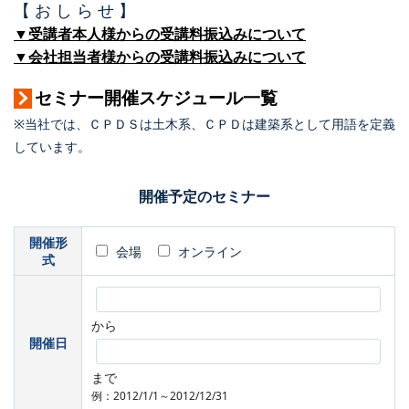
【 お し ら せ 】
▼受講者本人様からの受講料振込みについて
▼会社担当者様からの受講料振込みについて
セミナー開催スケジュール一覧
※当社では、ＣＰＤＳは土木系、ＣＰＤは建築系として用語を定義
しています。
開催予定のセミナー
開催形
会場
オンライン
式
から
開催日
まで
例：2012/1/1～2012/12/31